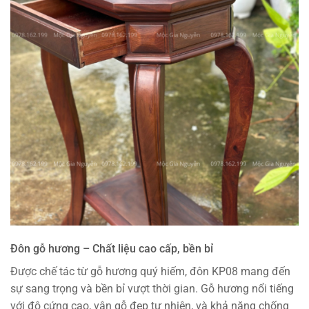
Đôn gỗ hương – Chất liệu cao cấp, bền bỉ
Được chế tác từ gỗ hương quý hiếm, đôn KP08 mang đến
sự sang trọng và bền bỉ vượt thời gian. Gỗ hương nổi tiếng
với độ cứng cao, vân gỗ đẹp tự nhiên, và khả năng chống