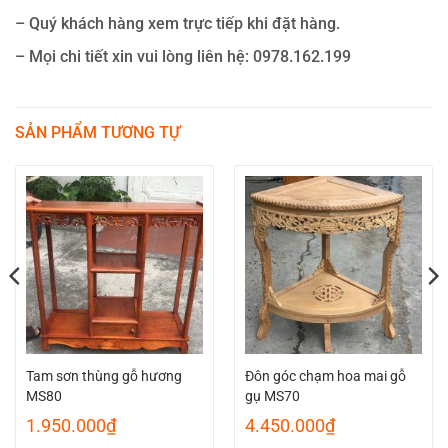
– Quý khách hàng xem trực tiếp khi đặt hàng.
– Mọi chi tiết xin vui lòng liên hệ: 0978.162.199
SẢN PHẨM TƯƠNG TỰ
Tam sơn thùng gỗ hương
Đôn góc chạm hoa mai gỗ
MS80
gụ MS70
1.950.000
₫
4.450.000
₫