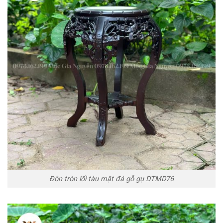
Đôn tròn lối tàu mặt đá gỗ gụ DTMD76