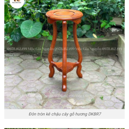
Đôn tròn kê chậu cây gỗ hương DKBR7