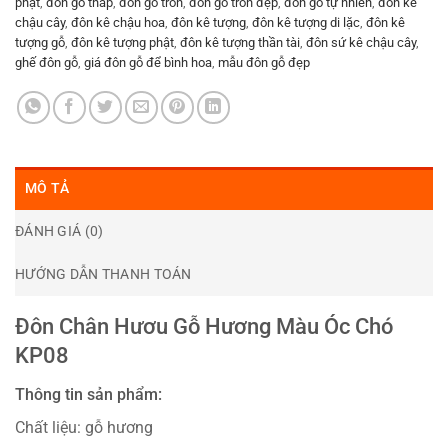
phật
,
đôn gỗ thấp
,
đôn gỗ tròn
,
đôn gỗ tròn đẹp
,
đôn gỗ tự nhiên
,
đôn kê
chậu cây
,
đôn kê chậu hoa
,
đôn kê tượng
,
đôn kê tượng di lặc
,
đôn kê
tượng gỗ
,
đôn kê tượng phật
,
đôn kê tượng thần tài
,
đôn sứ kê chậu cây
,
ghế đôn gỗ
,
giá đôn gỗ để bình hoa
,
mẫu đôn gỗ đẹp
MÔ TẢ
ĐÁNH GIÁ (0)
HƯỚNG DẪN THANH TOÁN
Đôn Chân Hươu Gỗ Hương Màu Óc Chó
KP08
Thông tin sản phẩm:
Chất liệu: gỗ hương