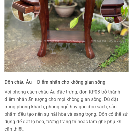
Đôn châu Âu – Điểm nhấn cho không gian sống
Với phong cách châu Âu đặc trưng, đôn KP08 trở thành
điểm nhấn ấn tượng cho mọi không gian sống. Dù đặt
trong phòng khách, phòng ngủ hay góc đọc sách, sản
phẩm đều tạo nên sự hài hòa và sang trọng. Đôn có thể sử
dụng để đặt lọ hoa, tượng trang trí hoặc làm ghế phụ khi
cần thiết.