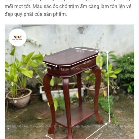
mối mọt tốt. Màu sắc óc chó trầm ấm càng làm tôn lên vẻ
đẹp quý phái của sản phẩm.