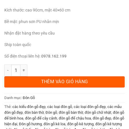
Kích thước: cao 90cm, mặt 40×60 cm
Bề mặt: phun sơn PU nhẵn mịn
Nhận đặt hàng theo yêu cầu
Ship toàn quốc
Số điện thoại liên hệ:
0978.162.199
Đôn Chân Hươu Gỗ Hương Màu Óc Chó KP08 số lượng
THÊM VÀO GIỎ HÀNG
Danh mục:
Đôn Gỗ
Thẻ:
các kiểu đôn gỗ đẹp
,
các loại đôn gỗ
,
các loại đôn gỗ đẹp
,
các mẫu
đôn gỗ đẹp
,
đôn bàn thờ
,
Đôn gỗ
,
đôn gỗ bàn thờ
,
đôn gỗ chữ nhật
,
đôn gỗ
để bình hoa
,
đôn gỗ để cây cảnh
,
đôn gỗ để chậu hoa
,
đôn gỗ đẹp
,
đôn gỗ
hiện đại
,
Đôn gỗ hương
,
đôn gỗ kê loa
,
đôn gỗ kê tượng
,
đôn gỗ kê tượng