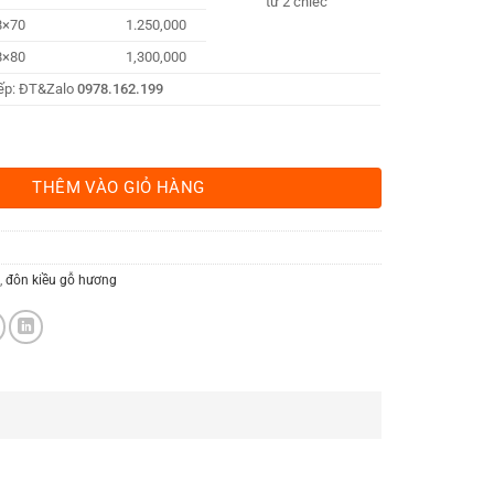
từ 2 chiếc
8×70
1.250,000
8×80
1,300,000
tiếp: ĐT&Zalo
0978.162.199
 số lượng
THÊM VÀO GIỎ HÀNG
p
,
đôn kiều gỗ hương