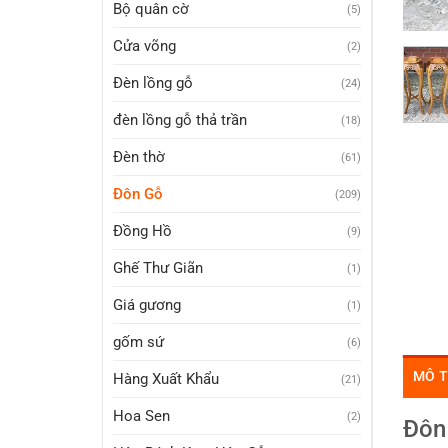
Bộ quân cờ
(5)
Cửa võng
(2)
Đèn lồng gỗ
(24)
đèn lồng gỗ thả trần
(18)
Đèn thờ
(61)
Đôn Gỗ
(209)
Đồng Hồ
(9)
Ghế Thư Giãn
(1)
Giá gương
(1)
gốm sứ
(6)
MÔ 
Hàng Xuất Khẩu
(21)
Hoa Sen
(2)
Đôn