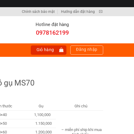
Chính sách bảo mật
Hướng dẫn đặt hàng
Hotline đặt hàng
0978162199
Đăng nhập
Giỏ hàng
ỗ gụ MS70
ch thước
Gụ
Ghi chú
8×40
1,100,000
8×50
1.150,000
– miễn phí ship khi mua
8×60
1.200,000