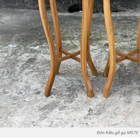
Đôn Kiều gỗ gụ MS70