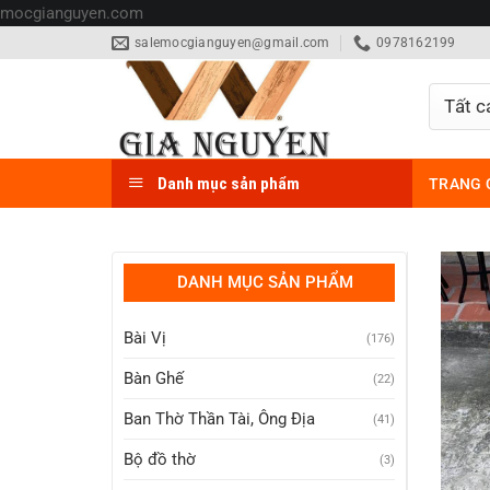
Bỏ
mocgianguyen.com
qua
salemocgianguyen@gmail.com
0978162199
nội
dung
Danh mục sản phẩm
TRANG 
DANH MỤC SẢN PHẨM
Bài Vị
(176)
Bàn Ghế
(22)
Ban Thờ Thần Tài, Ông Địa
(41)
Bộ đồ thờ
(3)