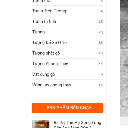
Tranh thờ
(33)
Tranh Treo Tường
(23)
Tranh tứ linh
(2)
Tượng
(42)
Tượng Để Xe Ô Tô
(32)
Tượng phật gỗ
(45)
Tượng Phong Thủy
(37)
Vật dụng gỗ
(35)
Vòng tay phong thủy
(7)
SẢN PHẨM BÁN CHẠY
Bài Vị Thế Hệ Song Long
Gắn Ảnh Men Đức 3