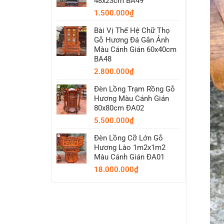
48x23cm BA49
1.500.000
₫
Bài Vị Thế Hệ Chữ Thọ
Gỗ Hương Đá Gắn Ảnh
Màu Cánh Gián 60x40cm
BA48
2.800.000
₫
Đèn Lồng Trạm Rồng Gỗ
Hương Màu Cánh Gián
80x80cm ĐA02
5.500.000
₫
Đèn Lồng Cỡ Lớn Gỗ
Hương Lào 1m2x1m2
Màu Cánh Gián ĐA01
18.000.000
₫