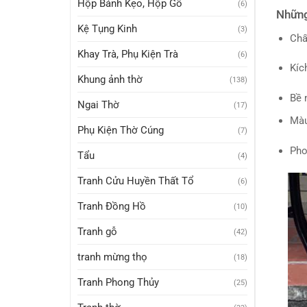
Hộp Bánh Kẹo, Hộp Gỗ
(6)
Những
Kệ Tụng Kinh
(3)
Chấ
Khay Trà, Phụ Kiện Trà
(6)
Kíc
Khung ảnh thờ
(138)
Bề 
Ngai Thờ
(17)
Màu
Phụ Kiện Thờ Cúng
(7)
Pho
Tẩu
(4)
Tranh Cửu Huyền Thất Tổ
(6)
Tranh Đồng Hồ
(10)
Tranh gỗ
(42)
tranh mừng thọ
(18)
Tranh Phong Thủy
(25)