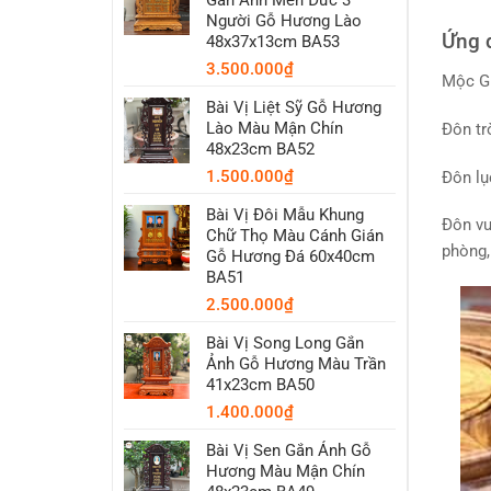
Người Gỗ Hương Lào
Ứng 
48x37x13cm BA53
3.500.000
₫
Mộc Gi
Bài Vị Liệt Sỹ Gỗ Hương
Lào Màu Mận Chín
Đôn tr
48x23cm BA52
1.500.000
₫
Đôn lụ
Bài Vị Đôi Mẫu Khung
Đôn vu
Chữ Thọ Màu Cánh Gián
phòng,
Gỗ Hương Đá 60x40cm
BA51
2.500.000
₫
Bài Vị Song Long Gắn
Ảnh Gỗ Hương Màu Trần
41x23cm BA50
1.400.000
₫
Bài Vị Sen Gắn Ảnh Gỗ
Hương Màu Mận Chín