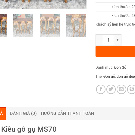
kích thước: 2
kích thước: 2
Khách sỷ liên hệ trực 
Đôn Kiều gỗ gụ MS70
Danh mục:
Đôn Gỗ
Thẻ:
Đôn gỗ
,
đôn gỗ đẹ
TẢ
ĐÁNH GIÁ (0)
HƯỚNG DẪN THANH TOÁN
 Kiều gỗ gụ MS70