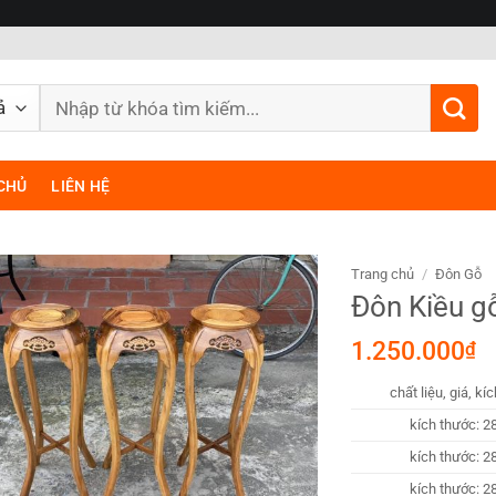
Tìm
kiếm:
CHỦ
LIÊN HỆ
Trang chủ
/
Đôn Gỗ
Đôn Kiều g
1.250.000
₫
chất liệu, giá, kí
kích thước: 2
kích thước: 2
kích thước: 2