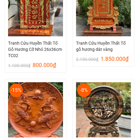
Tranh Cửu Huyền Thất Tổ
Tranh Cửu Huyền Thất Tổ
Gỗ Hương Cỡ Nhỏ 26x36cm
gỗ hương dát vàng
TC02
Giá
Giá
1.850.000
₫
2.150.000
₫
gốc
hiện
Giá
Giá
800.000
₫
1.100.000
₫
là:
tại
gốc
hiện
2.150.000₫.
là:
là:
tại
1.85
1.100.000₫.
là:
800.000₫.
-15%
-8%