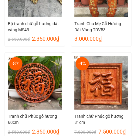
Bộ tranh chữ gỗ hương dát
Tranh Cha Mẹ Gỗ Hương
vàng MS43
Dát Vàng TDV53
Giá
Giá
2.350.000
₫
3.000.000
₫
2.550.000
₫
gốc
hiện
là:
tại
2.550.000₫.
là:
2.350.000₫.
-8%
-4%
Tranh chữ Phúc gỗ hương
Tranh chữ Phúc gỗ hương
60cm
81cm
Giá
Giá
Giá
Giá
2.350.000
₫
7.500.000
₫
2.550.000
₫
7.800.000
₫