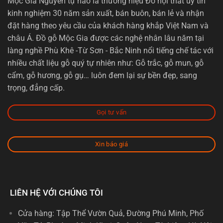
Mộc Gia Nguyễn tự hào là thương hiệu Đồ nội thất uy tín
kinh nghiệm 30 năm sản xuất, bán buôn, bán lẻ và nhận
đặt hàng theo yêu cầu của khách hàng khắp Việt Nam và
châu Á. Đồ gỗ Mộc Gia được các nghệ nhân lâu năm tại
làng nghề Phù Khê -Từ Sơn - Bắc Ninh nổi tiếng chế tác với
nhiều chất liệu gỗ quý tự nhiên như: Gỗ trắc, gỗ mun, gỗ
cẩm, gỗ hương, gỗ gụ… luôn đem lại sự bền đẹp, sang
trọng, đẳng cấp.
Gọi tư vấn
Xin báo giá
LIÊN HỆ VỚI CHÚNG TÔI
Cửa hàng: Tập Thể Vườn Quả, Đường Phú Minh, Phố