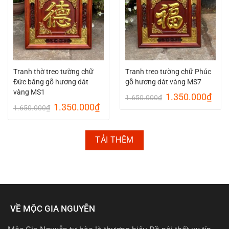
Tranh thờ treo tường chữ
Tranh treo tường chữ Phúc
Đức bằng gỗ hương dát
gỗ hương dát vàng MS7
vàng MS1
Giá
Giá
1.350.000
₫
1.650.000
₫
gốc
hiện
Giá
Giá
1.350.000
₫
1.650.000
₫
là:
tại
gốc
hiện
1.650.000₫.
là:
là:
tại
1.35
1.650.000₫.
là:
TẢI THÊM
1.350.000₫.
VỀ MỘC GIA NGUYỄN