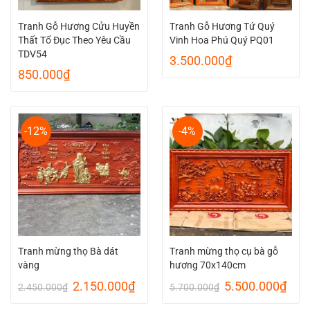
Tranh Gỗ Hương Cửu Huyền
Tranh Gỗ Hương Tứ Quý
Thất Tổ Đục Theo Yêu Cầu
Vinh Hoa Phú Quý PQ01
TDV54
3.500.000
₫
850.000
₫
-12%
-4%
Tranh mừng thọ Bà dát
Tranh mừng thọ cụ bà gỗ
vàng
hương 70x140cm
Giá
Giá
Giá
Giá
2.150.000
₫
5.500.000
₫
2.450.000
₫
5.700.000
₫
gốc
hiện
gốc
hiện