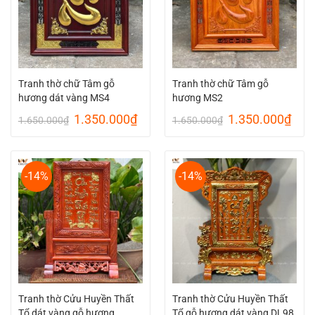
Tranh thờ chữ Tâm gỗ
Tranh thờ chữ Tâm gỗ
hương dát vàng MS4
hương MS2
Giá
Giá
Giá
Giá
1.350.000
₫
1.350.000
₫
1.650.000
₫
1.650.000
₫
gốc
hiện
gốc
hiện
là:
tại
là:
tại
1.650.000₫.
là:
1.650.000₫.
là:
1.350.000₫.
1.35
-14%
-14%
Tranh thờ Cửu Huyền Thất
Tranh thờ Cửu Huyền Thất
Tổ dát vàng gỗ hương
Tổ gỗ hương dát vàng DL98