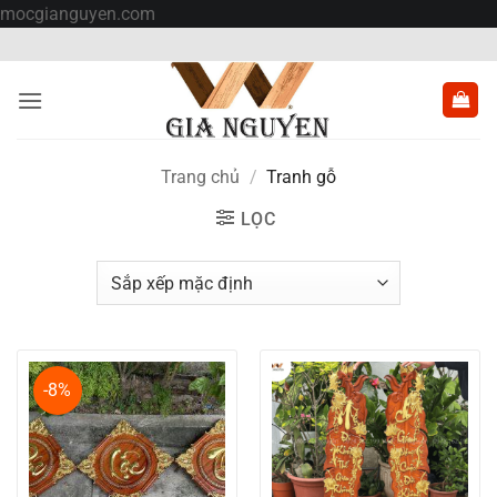
Bỏ
mocgianguyen.com
qua
nội
dung
Trang chủ
/
Tranh gỗ
LỌC
-8%