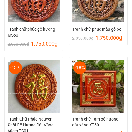
Tranh chữ phúc gỗ hương
Tranh chữ phúc màu gỗ óc
MS60
Giá
Giá
1.750.000
₫
2.050.000
₫
gốc
hiện
Giá
Giá
1.750.000
₫
2.050.000
₫
là:
tại
gốc
hiện
2.050.000₫.
là:
là:
tại
1.75
2.050.000₫.
là:
1.750.000₫.
-13%
-18%
Tranh Chữ Phúc Nguyên
Tranh chữ Tâm gỗ hương
Khối Gỗ Hương Dát Vàng
dát vàng KT60
60cm TC01