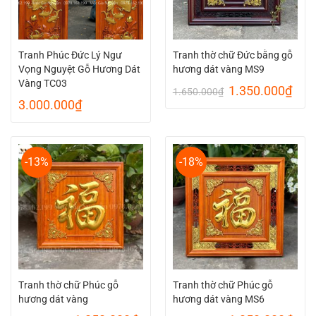
Tranh Phúc Đức Lý Ngư
Tranh thờ chữ Đức bằng gỗ
Vọng Nguyệt Gỗ Hương Dát
hương dát vàng MS9
Vàng TC03
Giá
Giá
1.350.000
₫
1.650.000
₫
gốc
hiện
3.000.000
₫
là:
tại
1.650.000₫.
là:
1.35
-13%
-18%
Tranh thờ chữ Phúc gỗ
Tranh thờ chữ Phúc gỗ
hương dát vàng
hương dát vàng MS6