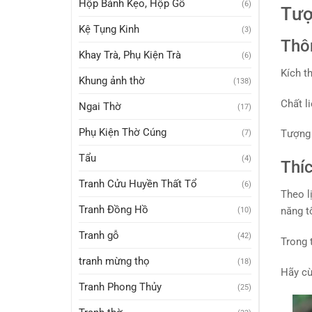
Hộp Bánh Kẹo, Hộp Gỗ
(6)
Tượ
Kệ Tụng Kinh
(3)
Thô
Khay Trà, Phụ Kiện Trà
(6)
Kích t
Khung ảnh thờ
(138)
Chất l
Ngai Thờ
(17)
Phụ Kiện Thờ Cúng
Tượng 
(7)
Tẩu
(4)
Thí
Tranh Cửu Huyền Thất Tổ
(6)
Theo l
Tranh Đồng Hồ
năng t
(10)
Tranh gỗ
(42)
Trong 
tranh mừng thọ
(18)
Hãy cù
Tranh Phong Thủy
(25)