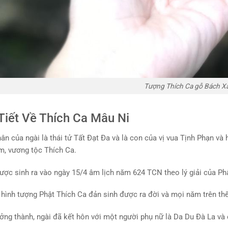
Tượng Thích Ca gỗ Bách X
Tiết Về Thích Ca Mâu Ni
hân của ngài là thái tử Tất Đạt Đa và là con của vị vua Tịnh Phạn 
, vương tộc Thích Ca.
ược sinh ra vào ngày 15/4 âm lịch năm 624 TCN theo lý giải của P
 hình tượng Phật Thích Ca đản sinh được ra đời và mọi năm trên thế 
ưởng thành, ngài đã kết hôn với một người phụ nữ là Da Du Đà La và 