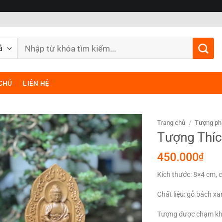
Tìm
kiếm:
CHỦ
LIÊN HỆ
Trang chủ
/
Tượng ph
Tượng Thíc
450.000
₫
Kích thước: 8×4 cm, 
Chất liệu: gỗ bách x
Tượng được chạm khắc