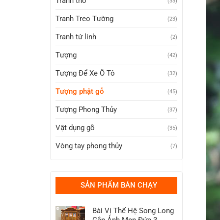
Tranh thờ
(33)
Tranh Treo Tường
(23)
Tranh tứ linh
(2)
Tượng
(42)
Tượng Để Xe Ô Tô
(32)
Tượng phật gỗ
(45)
Tượng Phong Thủy
(37)
Vật dụng gỗ
(35)
Vòng tay phong thủy
(7)
SẢN PHẨM BÁN CHẠY
Bài Vị Thế Hệ Song Long
Gắn Ảnh Men Đức 3