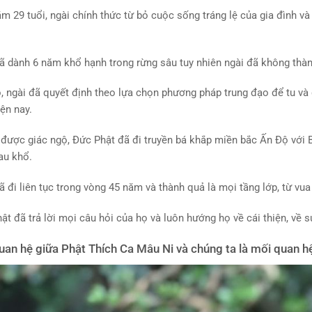
m 29 tuổi, ngài chính thức từ bỏ cuộc sống tráng lệ của gia đình và 
ã dành 6 năm khổ hạnh trong rừng sâu tuy nhiên ngài đã không thà
, ngài đã quyết định theo lựa chọn phương pháp trung đạo để tu và 
iện nay.
 được giác ngộ, Đức Phật đã đi truyền bá khắp miền bắc Ấn Độ với
au khổ.
ã đi liên tục trong vòng 45 năm và thành quả là mọi tầng lớp, từ vu
ật đã trả lời mọi câu hỏi của họ và luôn hướng họ về cái thiện, về s
uan hệ giữa Phật Thích Ca Mâu Ni và chúng ta là mối quan h