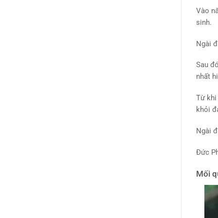
Vào nă
sinh.
Ngài đ
Sau đó
nhất h
Từ khi
khỏi đ
Ngài đ
Đức Ph
Mối q