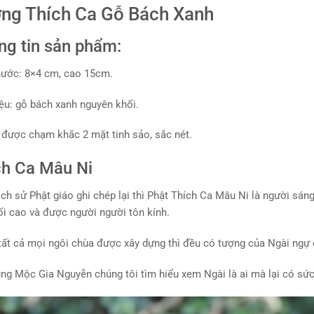
ng Thích Ca Gỗ Bách Xanh
ng tin sản phẩm:
hước: 8×4 cm, cao 15cm.
iệu: gỗ bách xanh nguyên khối.
được chạm khắc 2 mặt tinh sảo, sắc nét.
ch Ca Mâu Ni
ịch sử Phật giáo ghi chép lại thì Phật Thích Ca Mâu Ni là người sáng
ối cao và được người người tôn kính.
tất cả mọi ngôi chùa được xây dựng thì đều có tượng của Ngài ngự 
ng Mộc Gia Nguyễn chúng tôi tìm hiểu xem Ngài là ai mà lại có sức