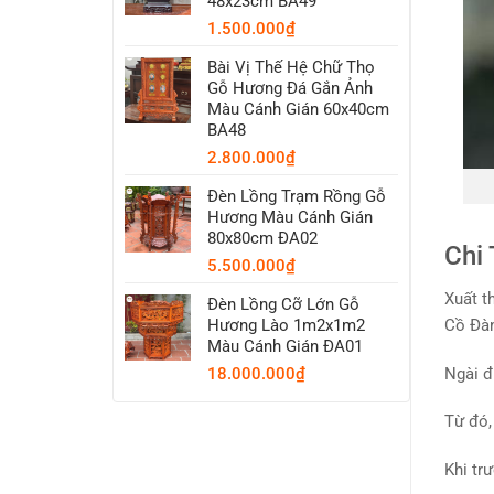
48x23cm BA49
1.500.000
₫
Bài Vị Thế Hệ Chữ Thọ
Gỗ Hương Đá Gắn Ảnh
Màu Cánh Gián 60x40cm
BA48
2.800.000
₫
Đèn Lồng Trạm Rồng Gỗ
Hương Màu Cánh Gián
80x80cm ĐA02
Chi 
5.500.000
₫
Xuất t
Đèn Lồng Cỡ Lớn Gỗ
Cồ Đàm
Hương Lào 1m2x1m2
Màu Cánh Gián ĐA01
Ngài đ
18.000.000
₫
Từ đó,
Khi tr