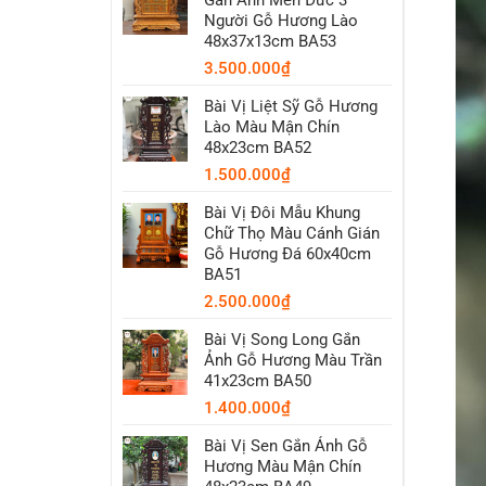
Người Gỗ Hương Lào
48x37x13cm BA53
3.500.000
₫
Bài Vị Liệt Sỹ Gỗ Hương
Lào Màu Mận Chín
48x23cm BA52
1.500.000
₫
Bài Vị Đôi Mẫu Khung
Chữ Thọ Màu Cánh Gián
Gỗ Hương Đá 60x40cm
BA51
2.500.000
₫
Bài Vị Song Long Gắn
Ảnh Gỗ Hương Màu Trần
41x23cm BA50
1.400.000
₫
Bài Vị Sen Gắn Ảnh Gỗ
Hương Màu Mận Chín