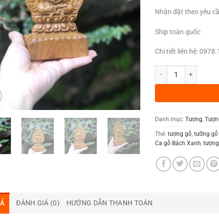
Nhận đặt theo yêu c
Ship toàn quốc
Chi tiết liên hệ: 097
Tượng Thích Ca Gỗ 
Danh mục:
Tượng
,
Tượn
Thẻ:
tượng gỗ
,
tưỡng gỗ
Ca gỗ Bách Xanh
,
tượng
TẢ
ĐÁNH GIÁ (0)
HƯỚNG DẪN THANH TOÁN