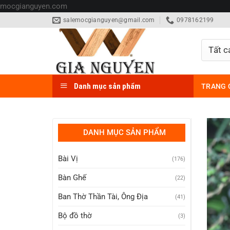
Bỏ
mocgianguyen.com
qua
salemocgianguyen@gmail.com
0978162199
nội
dung
Danh mục sản phẩm
TRANG 
DANH MỤC SẢN PHẨM
Bài Vị
(176)
Bàn Ghế
(22)
Ban Thờ Thần Tài, Ông Địa
(41)
Bộ đồ thờ
(3)