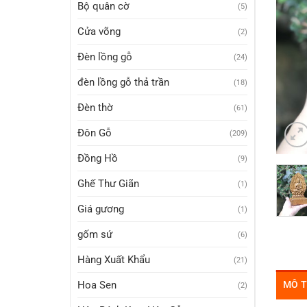
Bộ quân cờ
(5)
Cửa võng
(2)
Đèn lồng gỗ
(24)
đèn lồng gỗ thả trần
(18)
Đèn thờ
(61)
Đôn Gỗ
(209)
Đồng Hồ
(9)
Ghế Thư Giãn
(1)
Giá gương
(1)
gốm sứ
(6)
Hàng Xuất Khẩu
(21)
MÔ 
Hoa Sen
(2)