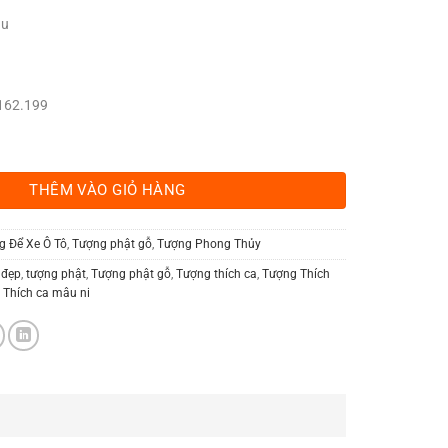
ầu
8.162.199
Bách Xanh số lượng
THÊM VÀO GIỎ HÀNG
g Để Xe Ô Tô
,
Tượng phật gỗ
,
Tượng Phong Thủy
 đẹp
,
tượng phật
,
Tượng phật gỗ
,
Tượng thích ca
,
Tượng Thích
 Thích ca mâu ni