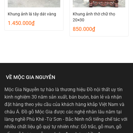
Khung ảnh lá tây dát vàng
Khung ảnh thờ chữ thọ
20×30
1.450.000
₫
850.000
₫
VỀ MỘC GIA NGUYỄN
Mộc Gia Nguyễn tự hào là thương hiệu Đồ nội thất uy tín
kinh nghiệm 30 năm sản xuất, bán buôn, bán lẻ và nhận
đặt hàng theo yêu cầu của khách hàng khắp Việt Nam và
châu Á. Đồ gỗ Mộc Gia được các nghệ nhân lâu năm tại
làng nghề Phù Khê -Từ Sơn - Bắc Ninh nổi tiếng chế tác với
nhiều chất liệu gỗ quý tự nhiên như: Gỗ trắc, gỗ mun, gỗ