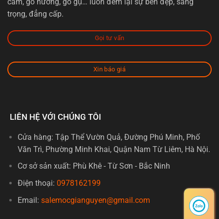
cẩm, gỗ hương, gỗ gụ… luôn đem lại sự bền đẹp, sang
trọng, đẳng cấp.
Gọi tư vấn
Xin báo giá
LIÊN HỆ VỚI CHÚNG TÔI
Cửa hàng: Tập Thể Vườn Quả, Đường Phú Minh, Phố
Văn Trì, Phường Minh Khai, Quận Nam Từ Liêm, Hà Nội.
Cơ sở sản xuất: Phù Khê - Từ Sơn - Bắc Ninh
Điện thoại:
0978162199
Email:
salemocgianguyen@gmail.com