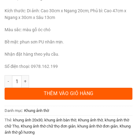
Kích thước: Di ảnh: Cao 30cm x Ngang 20cm; Phủ bì: Cao 47cm x
Ngang x 30cm x Sâu 13cm
Màu sắc: màu gỗ óc chó
Bề mặt: phun sơn PU nhãn mịn.
Nhận đặt hàng theo yêu cầu.
Số điện thoại: 0978.162.199
Khung Ảnh Thờ Chữ Thọ Gỗ Hương 20x30cm KA01 số lượng
THÊM VÀO GIỎ HÀNG
Danh mục:
Khung ảnh thờ
Thẻ:
khung ảnh 20x30
,
khung ảnh bàn thờ
,
Khung ảnh thờ
,
khung ảnh thờ
chữ Thọ
,
Khung ảnh thờ chữ thọ đơn giản
,
khung ảnh thờ đơn giản
,
Khung
ảnh thờ gỗ hương