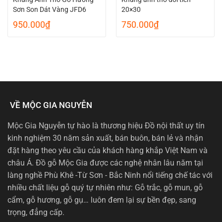
Sơn Son Dát Vàng JFD6
20×30
950.000
₫
750.000
₫
VỀ MỘC GIA NGUYỄN
Mộc Gia Nguyễn tự hào là thương hiệu Đồ nội thất uy tín
kinh nghiệm 30 năm sản xuất, bán buôn, bán lẻ và nhận
đặt hàng theo yêu cầu của khách hàng khắp Việt Nam và
châu Á. Đồ gỗ Mộc Gia được các nghệ nhân lâu năm tại
làng nghề Phù Khê -Từ Sơn - Bắc Ninh nổi tiếng chế tác với
nhiều chất liệu gỗ quý tự nhiên như: Gỗ trắc, gỗ mun, gỗ
cẩm, gỗ hương, gỗ gụ… luôn đem lại sự bền đẹp, sang
trọng, đẳng cấp.