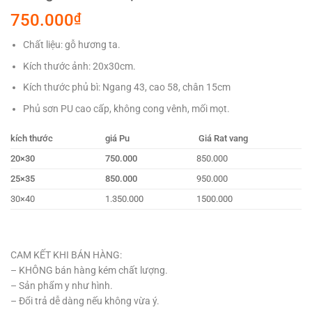
750.000
₫
Chất liệu: gỗ hương ta.
Kích thước ảnh: 20x30cm.
Kích thước phủ bì: Ngang 43, cao 58, chân 15cm
Phủ sơn PU cao cấp, không cong vênh, mối mọt.
kích thước
giá Pu
Giá Rat vang
20×30
750.000
850.000
25×35
850.000
950.000
30×40
1.350.000
1500.000
CAM KẾT KHI BÁN HÀNG:
– KHÔNG bán hàng kém chất lượng.
– Sản phẩm y như hình.
– Đổi trả dễ dàng nếu không vừa ý.