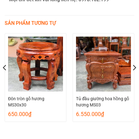
SẢN PHẨM TƯƠNG TỰ
Đôn tròn gỗ hương
Tủ đầu giường hoa hồng gỗ
MS30x30
hương MS03
650.000
₫
6.550.000
₫