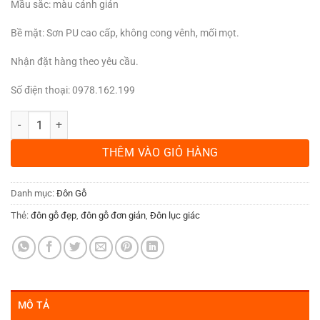
Mầu sắc: màu cánh gián
Bề mặt: Sơn PU cao cấp, không cong vênh, mối mọt.
Nhận đặt hàng theo yêu cầu.
Số điện thoại: 0978.162.199
Đôn gỗ lục giác gỗ hương dát vàng MS30 số lượng
THÊM VÀO GIỎ HÀNG
Danh mục:
Đôn Gỗ
Thẻ:
đôn gỗ đẹp
,
đôn gỗ đơn giản
,
Đôn lục giác
MÔ TẢ