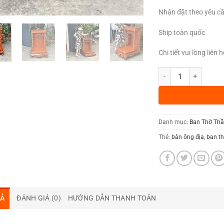
Nhận đặt theo yêu c
Ship toàn quốc
Chi tiết vui lòng liên
Ban thờ thần tài cột
Danh mục:
Ban Thờ Thần
Thẻ:
bàn ông địa
,
ban th
TẢ
ĐÁNH GIÁ (0)
HƯỚNG DẪN THANH TOÁN