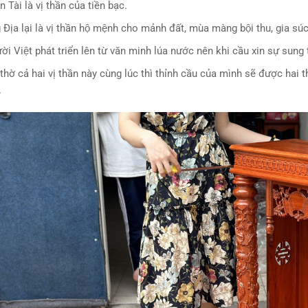
n Tài là vị thần của tiền bạc.
Địa lại là vị thần hộ mệnh cho mảnh đất, mùa màng bội thu, gia súc
̀i Việt phát triển lên từ văn minh lúa nước nên khi cầu xin sự sun
thờ cả hai vị thần này cùng lúc thì thỉnh cầu của mình sẽ được hai
.