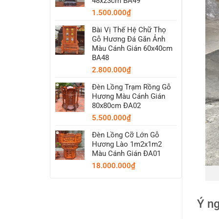
48x23cm BA49
1.500.000
₫
Bài Vị Thế Hệ Chữ Thọ
Gỗ Hương Đá Gắn Ảnh
Màu Cánh Gián 60x40cm
BA48
2.800.000
₫
Đèn Lồng Trạm Rồng Gỗ
Hương Màu Cánh Gián
80x80cm ĐA02
5.500.000
₫
Đèn Lồng Cỡ Lớn Gỗ
Hương Lào 1m2x1m2
Màu Cánh Gián ĐA01
18.000.000
₫
Ý ng