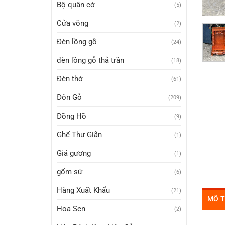
Bộ quân cờ
(5)
Cửa võng
(2)
Đèn lồng gỗ
(24)
đèn lồng gỗ thả trần
(18)
Đèn thờ
(61)
Đôn Gỗ
(209)
Đồng Hồ
(9)
Ghế Thư Giãn
(1)
Giá gương
(1)
gốm sứ
(6)
Hàng Xuất Khẩu
(21)
MÔ 
Hoa Sen
(2)