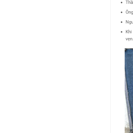
Thầ
Ông 
Ngươ
Khi 
vẹn