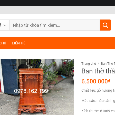
Tìm
kiếm:
CHỦ
LIÊN HỆ
Trang chủ
/
Ban Thờ T
Ban thờ thầ
6.500.000
₫
Chất liệu: gỗ hương t
Màu sắc: màu cánh g
Kích thước: 61×69 ca