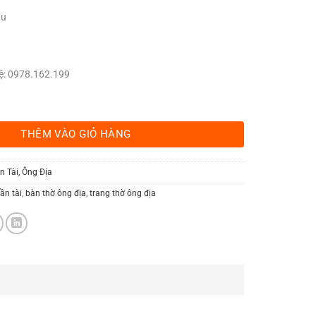
ầu
 hệ: 0978.162.199
 to MS98 số lượng
THÊM VÀO GIỎ HÀNG
 Tài, Ông Địa
ần tài
,
bàn thờ ông địa
,
trang thờ ông địa