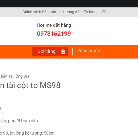
Chính sách bảo mật
Hướng dẫn đặt hàng
Hotline đặt hàng
0978162199
Đăng nhập
Giỏ hàng
hần Tài, Ông Địa
n tài cột to MS98
a
ián, phủ PU cao cấp.
o 98, lọt lòng kê tượng: 50cm