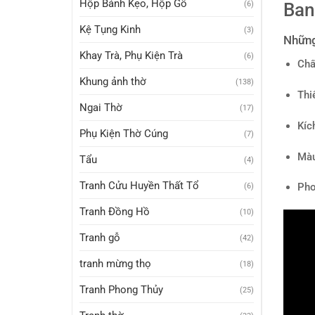
Hộp Bánh Kẹo, Hộp Gỗ
(6)
Ban
Kệ Tụng Kinh
(3)
Những
Khay Trà, Phụ Kiện Trà
(6)
Chất
Khung ảnh thờ
(138)
Thi
Ngai Thờ
(17)
Kíc
Phụ Kiện Thờ Cúng
(7)
Màu
Tẩu
(4)
Tranh Cửu Huyền Thất Tổ
Pho
(6)
Tranh Đồng Hồ
(10)
Tranh gỗ
(42)
tranh mừng thọ
(18)
Tranh Phong Thủy
(25)