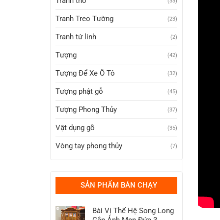
Tranh thờ
(33)
Tranh Treo Tường
(23)
Tranh tứ linh
(2)
Tượng
(42)
Tượng Để Xe Ô Tô
(32)
Tượng phật gỗ
(45)
Tượng Phong Thủy
(37)
Vật dụng gỗ
(35)
Vòng tay phong thủy
(7)
SẢN PHẨM BÁN CHẠY
Bài Vị Thế Hệ Song Long
Gắn Ảnh Men Đức 3