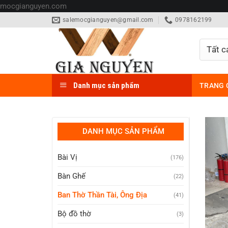
Bỏ
mocgianguyen.com
qua
salemocgianguyen@gmail.com
0978162199
nội
dung
Danh mục sản phẩm
TRANG 
DANH MỤC SẢN PHẨM
Bài Vị
(176)
Bàn Ghế
(22)
Ban Thờ Thần Tài, Ông Địa
(41)
Bộ đồ thờ
(3)