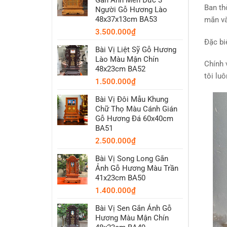
Ban th
Người Gỗ Hương Lào
48x37x13cm BA53
mắn và
3.500.000
₫
Đặc bi
Bài Vị Liệt Sỹ Gỗ Hương
Lào Màu Mận Chín
Chính 
48x23cm BA52
tôi lu
1.500.000
₫
Bài Vị Đôi Mẫu Khung
Chữ Thọ Màu Cánh Gián
Gỗ Hương Đá 60x40cm
BA51
2.500.000
₫
Bài Vị Song Long Gắn
Ảnh Gỗ Hương Màu Trần
41x23cm BA50
1.400.000
₫
Bài Vị Sen Gắn Ảnh Gỗ
Hương Màu Mận Chín