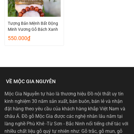
Tượng Bản Mệnh Bất Động
Minh Vương Gỗ Bách Xanh
550.000
₫
VỀ MỘC GIA NGUYỄN
Mộc Gia Nguyễn tự hào là thương hiệu Đồ nội thất uy tín
kinh nghiệm 30 năm sản xuất, bán buôn, bán lẻ và nhận
đặt hàng theo yêu cầu của khách hàng khắp Việt Nam và
châu Á. Đồ gỗ Mộc Gia được các nghệ nhân lâu năm tại
làng nghề Phù Khê -Từ Sơn - Bắc Ninh nổi tiếng chế tác với
nhiều chất liệu gỗ quý tự nhiên như: Gỗ trắc, gỗ mun, gỗ