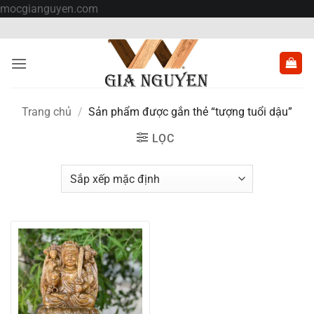
Bỏ
mocgianguyen.com
qua
nội
dung
Trang chủ
/
Sản phẩm được gắn thẻ “tượng tuổi dậu”
LỌC