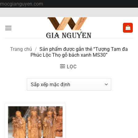
Bỏ
mocgianguyen.com
qua
nội
dung
Trang chủ
/
Sản phẩm được gắn thẻ “Tượng Tam đa
Phúc Lộc Thọ gỗ bách xanh MS30”
LỌC