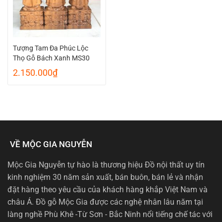
Tượng Tam Đa Phúc Lộc
Thọ Gỗ Bách Xanh MS30
2.150.000
₫
VỀ MỘC GIA NGUYỄN
Mộc Gia Nguyễn tự hào là thương hiệu Đồ nội thất uy tín
kinh nghiệm 30 năm sản xuất, bán buôn, bán lẻ và nhận
đặt hàng theo yêu cầu của khách hàng khắp Việt Nam và
châu Á. Đồ gỗ Mộc Gia được các nghệ nhân lâu năm tại
làng nghề Phù Khê -Từ Sơn - Bắc Ninh nổi tiếng chế tác với