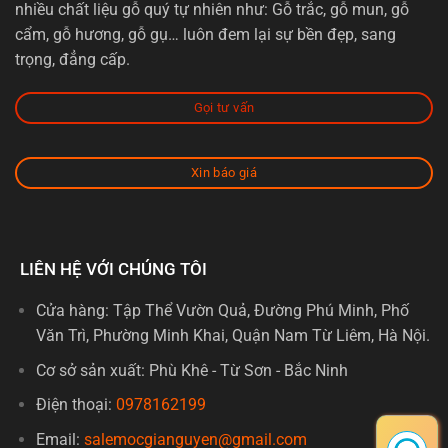
nhiều chất liệu gỗ quý tự nhiên như: Gỗ trắc, gỗ mun, gỗ
cẩm, gỗ hương, gỗ gụ… luôn đem lại sự bền đẹp, sang
trọng, đẳng cấp.
Gọi tư vấn
Xin báo giá
LIÊN HỆ VỚI CHÚNG TÔI
Cửa hàng: Tập Thể Vườn Quả, Đường Phú Minh, Phố
Văn Trì, Phường Minh Khai, Quận Nam Từ Liêm, Hà Nội.
Cơ sở sản xuất: Phù Khê - Từ Sơn - Bắc Ninh
Điện thoại:
0978162199
Email:
salemocgianguyen@gmail.com