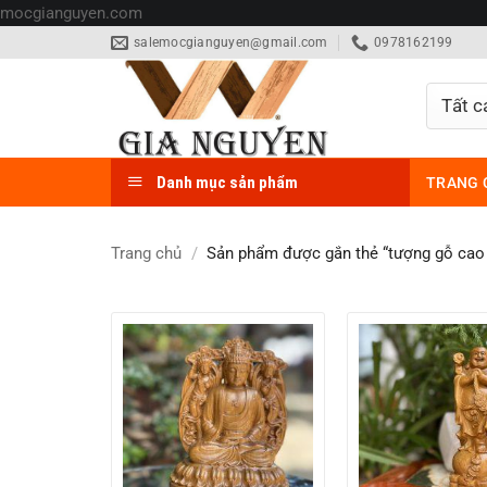
Bỏ
mocgianguyen.com
qua
salemocgianguyen@gmail.com
0978162199
nội
dung
Danh mục sản phẩm
TRANG 
Trang chủ
/
Sản phẩm được gắn thẻ “tượng gỗ cao