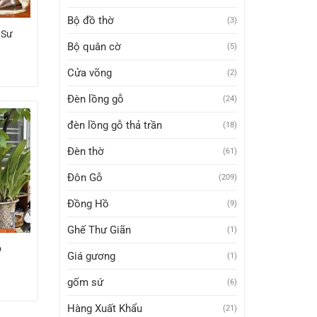
Bộ đồ thờ
(3)
 Sư
Bộ quân cờ
(5)
Cửa võng
(2)
Đèn lồng gỗ
(24)
đèn lồng gỗ thả trần
(18)
Đèn thờ
(61)
Đôn Gỗ
(209)
Đồng Hồ
(9)
Ghế Thư Giãn
(1)
ỗ
Giá gương
(1)
gốm sứ
(6)
Hàng Xuất Khẩu
(21)