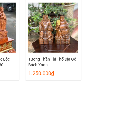
c Lộc
Tượng Thần Tài Thổ Địa Gỗ
60
Bách Xanh
1.250.000
₫