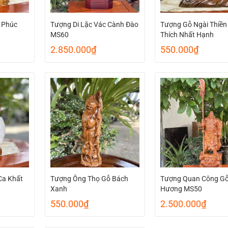
 Phúc
Tượng Di Lặc Vác Cành Đào
Tượng Gỗ Ngài Thiền
MS60
Thích Nhất Hạnh
2.850.000
₫
550.000
₫
Ca Khất
Tượng Ông Thọ Gỗ Bách
Tượng Quan Công G
Xanh
Hương MS50
550.000
₫
2.500.000
₫