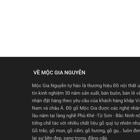
VỀ MỘC GIA NGUYỄN
Mộc Gia Nguyễn tự hào là thương hiệu Đồ nội thất 
tín kinh nghiệm 30 năm sản xuất, bán buôn, bán lẻ v
nhận đặt hàng theo yêu cầu của khách hàng khắp Vi
Nam và châu Á. Đồ gỗ Mộc Gia được các nghệ nhâ
lâu năm tại làng nghề Phù Khê -Từ Sơn - Bắc Ninh n
tiếng chế tác với nhiều chất liệu gỗ quý tự nhiên như
Gỗ trắc, gỗ mun, gỗ cẩm, gỗ hương, gỗ gụ… luôn đ
lại sự bền đẹp, sang trọng, đẳng cấp.