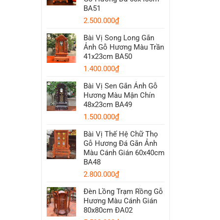
BA51
2.500.000
₫
Bài Vị Song Long Gắn
Ảnh Gỗ Hương Màu Trần
41x23cm BA50
1.400.000
₫
Bài Vị Sen Gắn Ảnh Gỗ
Hương Màu Mận Chín
48x23cm BA49
1.500.000
₫
Bài Vị Thế Hệ Chữ Thọ
Gỗ Hương Đá Gắn Ảnh
Màu Cánh Gián 60x40cm
BA48
2.800.000
₫
Đèn Lồng Trạm Rồng Gỗ
Hương Màu Cánh Gián
80x80cm ĐA02