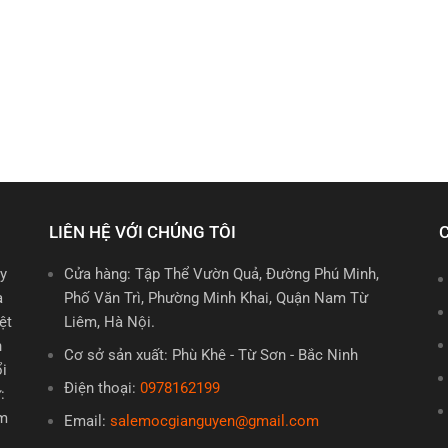
LIÊN HỆ VỚI CHÚNG TÔI
uy
Cửa hàng: Tập Thể Vườn Quả, Đường Phú Minh,
à
Phố Văn Trì, Phường Minh Khai, Quận Nam Từ
ệt
Liêm, Hà Nội.
n
Cơ sở sản xuất: Phù Khê - Từ Sơn - Bắc Ninh
ổi
Điện thoại:
0978162199
:
em
Email:
salemocgianguyen@gmail.com