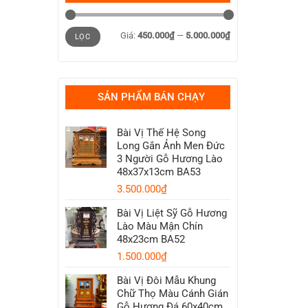
Giá
Giá
Giá:
450.000₫
—
5.000.000₫
tối
tối
LỌC
thiểu
đa
SẢN PHẨM BÁN CHẠY
Bài Vị Thế Hệ Song
Long Gắn Ảnh Men Đức
3 Người Gỗ Hương Lào
48x37x13cm BA53
3.500.000
₫
Bài Vị Liệt Sỹ Gỗ Hương
Lào Màu Mận Chín
48x23cm BA52
1.500.000
₫
Bài Vị Đôi Mẫu Khung
Chữ Thọ Màu Cánh Gián
Gỗ Hương Đá 60x40cm