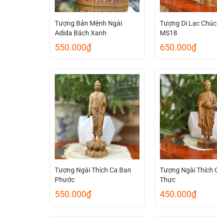
Tượng Bản Mệnh Ngài
Tượng Di Lạc Chúc
Adida Bách Xanh
MS18
550.000
₫
650.000
₫
Tượng Ngài Thích Ca Ban
Tượng Ngài Thích 
Phước
Thực
550.000
₫
450.000
₫