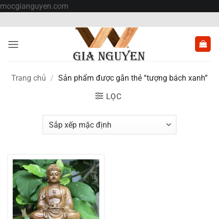
Bỏ
mocgianguyen.com
qua
nội
dung
Trang chủ
/
Sản phẩm được gắn thẻ “tượng bách xanh”
LỌC