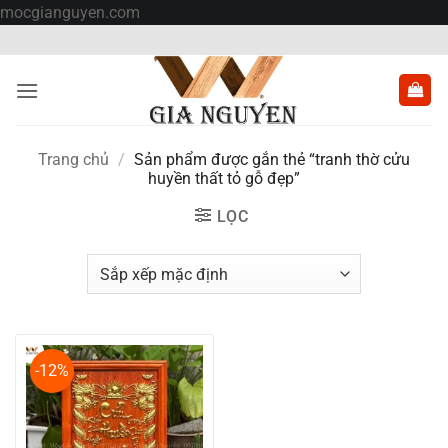
Bỏ
mocgianguyen.com
qua
nội
dung
Trang chủ
/
Sản phẩm được gắn thẻ “tranh thờ cửu
huyền thất tỏ gỗ đẹp”
LỌC
-12%