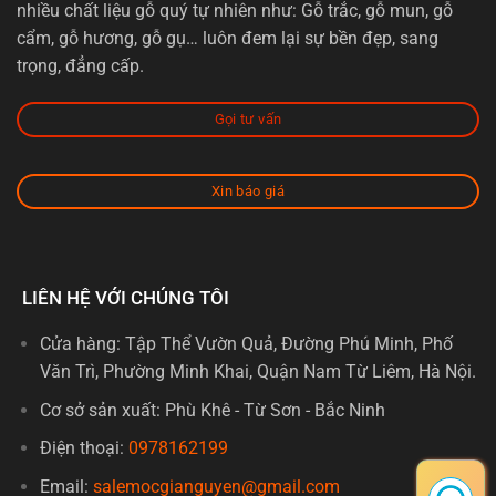
nhiều chất liệu gỗ quý tự nhiên như: Gỗ trắc, gỗ mun, gỗ
cẩm, gỗ hương, gỗ gụ… luôn đem lại sự bền đẹp, sang
trọng, đẳng cấp.
Gọi tư vấn
Xin báo giá
LIÊN HỆ VỚI CHÚNG TÔI
Cửa hàng: Tập Thể Vườn Quả, Đường Phú Minh, Phố
Văn Trì, Phường Minh Khai, Quận Nam Từ Liêm, Hà Nội.
Cơ sở sản xuất: Phù Khê - Từ Sơn - Bắc Ninh
Điện thoại:
0978162199
Email:
salemocgianguyen@gmail.com