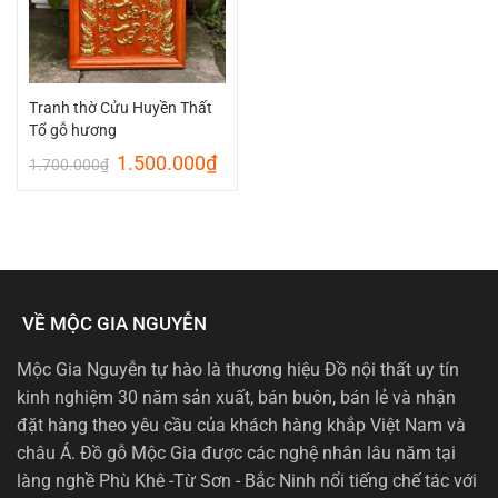
Tranh thờ Cửu Huyền Thất
Tổ gỗ hương
Giá
Giá
1.500.000
₫
1.700.000
₫
gốc
hiện
là:
tại
1.700.000₫.
là:
1.500.000₫.
VỀ MỘC GIA NGUYỄN
Mộc Gia Nguyễn tự hào là thương hiệu Đồ nội thất uy tín
kinh nghiệm 30 năm sản xuất, bán buôn, bán lẻ và nhận
đặt hàng theo yêu cầu của khách hàng khắp Việt Nam và
châu Á. Đồ gỗ Mộc Gia được các nghệ nhân lâu năm tại
làng nghề Phù Khê -Từ Sơn - Bắc Ninh nổi tiếng chế tác với