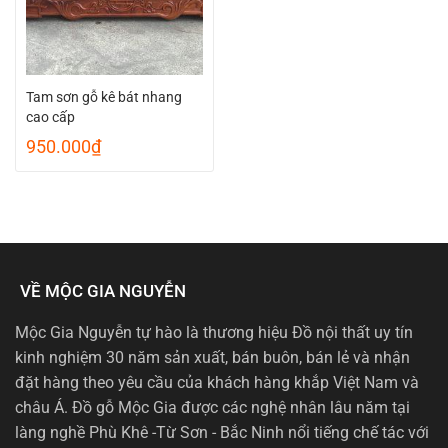
Tam sơn gỗ kê bát nhang
cao cấp
950.000
₫
VỀ MỘC GIA NGUYỄN
Mộc Gia Nguyễn tự hào là thương hiệu Đồ nội thất uy tín
kinh nghiệm 30 năm sản xuất, bán buôn, bán lẻ và nhận
đặt hàng theo yêu cầu của khách hàng khắp Việt Nam và
châu Á. Đồ gỗ Mộc Gia được các nghệ nhân lâu năm tại
làng nghề Phù Khê -Từ Sơn - Bắc Ninh nổi tiếng chế tác với