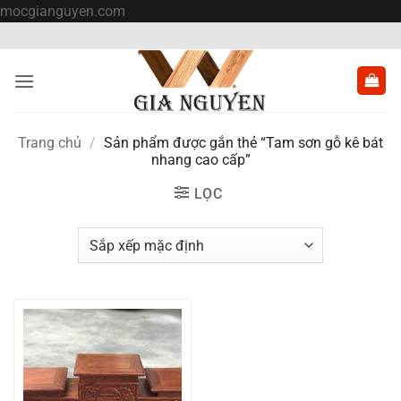
Bỏ
mocgianguyen.com
qua
nội
dung
Trang chủ
/
Sản phẩm được gắn thẻ “Tam sơn gỗ kê bát
nhang cao cấp”
LỌC