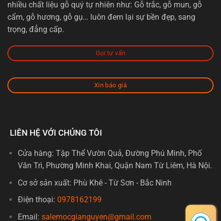
nhiều chất liệu gỗ quý tự nhiên như: Gỗ trắc, gỗ mun, gỗ
cẩm, gỗ hương, gỗ gụ… luôn đem lại sự bền đẹp, sang
trọng, đẳng cấp.
Gọi tư vấn
Xin báo giá
LIÊN HỆ VỚI CHÚNG TÔI
Cửa hàng: Tập Thể Vườn Quả, Đường Phú Minh, Phố
Văn Trì, Phường Minh Khai, Quận Nam Từ Liêm, Hà Nội.
Cơ sở sản xuất: Phù Khê - Từ Sơn - Bắc Ninh
Điện thoại:
0978162199
Email:
salemocgianguyen@gmail.com