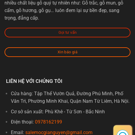
nhiều chất liệu gỗ quý tự nhiên như: Gỗ trắc, gỗ mun, gỗ
cẩm, gỗ hương, gỗ gụ… luôn đem lại sự bền đẹp, sang
trọng, đẳng cấp.
Gọi tư vấn
Xin báo giá
LIÊN HỆ VỚI CHÚNG TÔI
Cửa hàng: Tập Thể Vườn Quả, Đường Phú Minh, Phố
Văn Trì, Phường Minh Khai, Quận Nam Từ Liêm, Hà Nội.
Cơ sở sản xuất: Phù Khê - Từ Sơn - Bắc Ninh
Điện thoại:
0978162199
Email:
salemocgianguyen@gmail.com