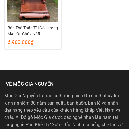
Bàn Thờ Thần Tài Gỗ Hương
Màu Óc Chó JN65
6.900.000
₫
VỀ MỘC GIA NGUYỄN
Mộc Gia Nguyễn tự hào là thương hiệu Đồ nội thất uy tín
kinh nghiệm 30 năm sản xuất, bán buôn, bán lẻ và nhận
đặt hàng theo yêu cầu của khách hàng khắp Việt Nam và
châu Á. Đồ gỗ Mộc Gia được các nghệ nhân lâu năm tại
làng nghề Phù Khê -Từ Sơn - Bắc Ninh nổi tiếng chế tác với