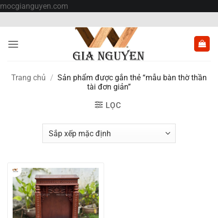
Bỏ
mocgianguyen.com
qua
nội
dung
Trang chủ
/
Sản phẩm được gắn thẻ “mẫu bàn thờ thần
tài đơn giản”
LỌC