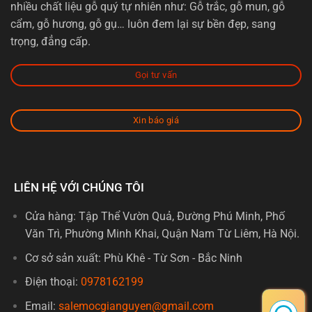
nhiều chất liệu gỗ quý tự nhiên như: Gỗ trắc, gỗ mun, gỗ
cẩm, gỗ hương, gỗ gụ… luôn đem lại sự bền đẹp, sang
trọng, đẳng cấp.
Gọi tư vấn
Xin báo giá
LIÊN HỆ VỚI CHÚNG TÔI
Cửa hàng: Tập Thể Vườn Quả, Đường Phú Minh, Phố
Văn Trì, Phường Minh Khai, Quận Nam Từ Liêm, Hà Nội.
Cơ sở sản xuất: Phù Khê - Từ Sơn - Bắc Ninh
Điện thoại:
0978162199
Email:
salemocgianguyen@gmail.com