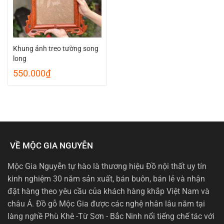
Khung ảnh treo tường song
long
550.000
₫
VỀ MỘC GIA NGUYỄN
Mộc Gia Nguyễn tự hào là thương hiệu Đồ nội thất uy tín
kinh nghiệm 30 năm sản xuất, bán buôn, bán lẻ và nhận
đặt hàng theo yêu cầu của khách hàng khắp Việt Nam và
châu Á. Đồ gỗ Mộc Gia được các nghệ nhân lâu năm tại
làng nghề Phù Khê -Từ Sơn - Bắc Ninh nổi tiếng chế tác với