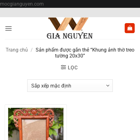
Bỏ
mocgianguyen.com
qua
nội
dung
Trang chủ
/
Sản phẩm được gắn thẻ “Khung ảnh thờ treo
tường 20x30”
LỌC