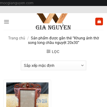
Bỏ
mocgianguyen.com
qua
nội
dung
Trang chủ
/
Sản phẩm được gắn thẻ “Khung ảnh thờ
song long chầu nguyệt 20x30”
LỌC