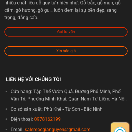
nhiều chất liệu gỗ quý tự nhiên như: Gỗ trắc, gỗ mun, gỗ
cẩm, gỗ hương, gỗ gụ… luôn đem lại sự bền đẹp, sang
trọng, đẳng cấp.
Gọi tư vấn
Xin báo giá
LIÊN HỆ VỚI CHÚNG TÔI
Cửa hàng: Tập Thể Vườn Quả, Đường Phú Minh, Phố
Văn Trì, Phường Minh Khai, Quận Nam Từ Liêm, Hà Nội.
Cơ sở sản xuất: Phù Khê - Từ Sơn - Bắc Ninh
Điện thoại:
0978162199
Email:
salemocgianguyen@gmail.com