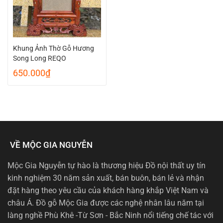
Khung Ảnh Thờ Gỗ Hương
Song Long REQO
650.000
₫
VỀ MỘC GIA NGUYỄN
Mộc Gia Nguyễn tự hào là thương hiệu Đồ nội thất uy tín
kinh nghiệm 30 năm sản xuất, bán buôn, bán lẻ và nhận
đặt hàng theo yêu cầu của khách hàng khắp Việt Nam và
châu Á. Đồ gỗ Mộc Gia được các nghệ nhân lâu năm tại
làng nghề Phù Khê -Từ Sơn - Bắc Ninh nổi tiếng chế tác với