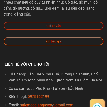
nhiều chất liệu gỗ quý tự nhiên như: Gỗ trắc, gỗ mun, gỗ
cẩm, gỗ hương, gỗ gụ… luôn đem lại sự bền đẹp, sang
trọng, đẳng cấp.
Gọi tư vấn
Xin báo giá
LIÊN HỆ VỚI CHÚNG TÔI
Cửa hàng: Tập Thể Vườn Quả, Đường Phú Minh, Phố
Văn Trì, Phường Minh Khai, Quận Nam Từ Liêm, Hà Nội.
Cơ sở sản xuất: Phù Khê - Từ Sơn - Bắc Ninh
Điện thoại:
0978162199
Email:
salemocgianguyen@gmail.com