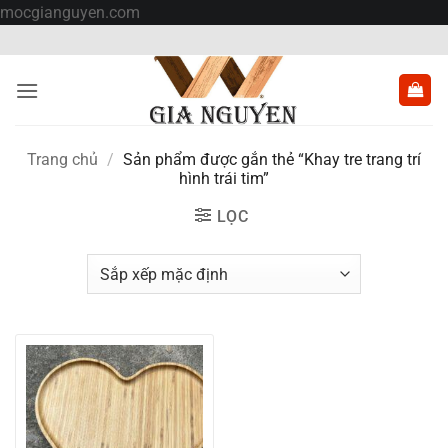
Bỏ
mocgianguyen.com
qua
nội
dung
Trang chủ
/
Sản phẩm được gắn thẻ “Khay tre trang trí
hình trái tim”
LỌC