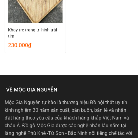
Khay tre trang trí hình trái
tim
230.000
₫
VỀ MỘC GIA NGUYỄN
Mộc Gia Nguyễn tự hào là thương hiệu Đồ nội thất uy tín
kinh nghiệm 30 năm sản xuất, bán buôn, bán lẻ và nhận
đặt hàng theo yêu cầu của khách hàng khắp Việt Nam và
châu Á. Đồ gỗ Mộc Gia được các nghệ nhân lâu năm tại
làng nghề Phù Khê -Từ Sơn - Bắc Ninh nổi tiếng chế tác với