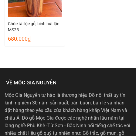
Chóe tài lộc gỗ, bình hút lộc
MS25
680.000
₫
VỀ MỘC GIA NGUYỄN
Mộc Gia Nguyễn tự hào là thương hiệu Đồ nội thất uy tín
kinh nghiệm 30 năm sản xuất, bán buôn, bán lẻ và nhận
đặt hàng theo yêu cầu của khách hàng khắp Việt Nam và
châu Á. Đồ gỗ Mộc Gia được các nghệ nhân lâu năm tại
làng nghề Phù Khê -Từ Sơn - Bắc Ninh nổi tiếng chế tác với
nhiều chất liệu gỗ quý tự nhiên như: Gỗ trắc, gỗ mun, gỗ