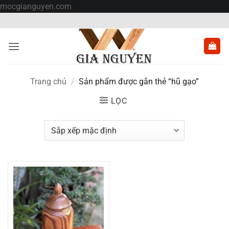
Bỏ
mocgianguyen.com
qua
nội
dung
Trang chủ
/
Sản phẩm được gắn thẻ “hũ gạo”
LỌC