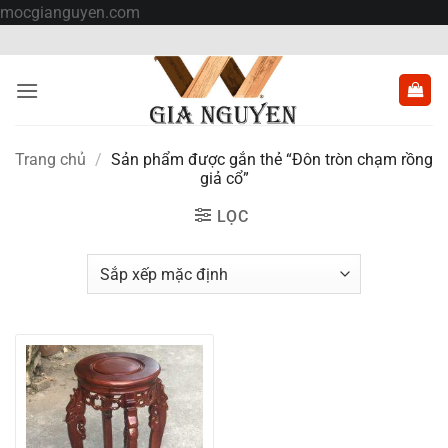
Bỏ
mocgianguyen.com
qua
nội
dung
Trang chủ
/
Sản phẩm được gắn thẻ “Đôn tròn chạm rồng
giả cổ”
LỌC