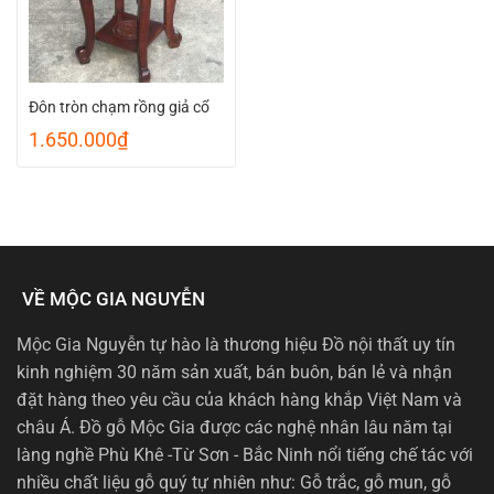
Đôn tròn chạm rồng giả cổ
1.650.000
₫
VỀ MỘC GIA NGUYỄN
Mộc Gia Nguyễn tự hào là thương hiệu Đồ nội thất uy tín
kinh nghiệm 30 năm sản xuất, bán buôn, bán lẻ và nhận
đặt hàng theo yêu cầu của khách hàng khắp Việt Nam và
châu Á. Đồ gỗ Mộc Gia được các nghệ nhân lâu năm tại
làng nghề Phù Khê -Từ Sơn - Bắc Ninh nổi tiếng chế tác với
nhiều chất liệu gỗ quý tự nhiên như: Gỗ trắc, gỗ mun, gỗ