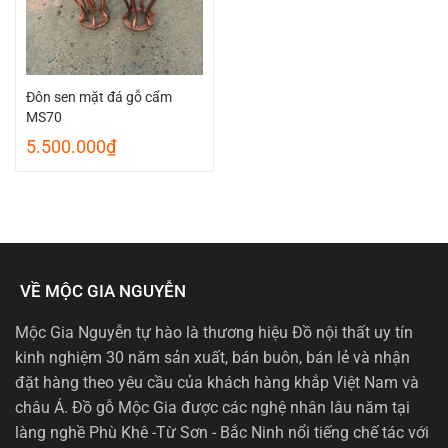
Đôn sen mặt đá gỗ cẩm
MS70
5.500.000
₫
VỀ MỘC GIA NGUYỄN
Mộc Gia Nguyễn tự hào là thương hiệu Đồ nội thất uy tín
kinh nghiệm 30 năm sản xuất, bán buôn, bán lẻ và nhận
đặt hàng theo yêu cầu của khách hàng khắp Việt Nam và
châu Á. Đồ gỗ Mộc Gia được các nghệ nhân lâu năm tại
làng nghề Phù Khê -Từ Sơn - Bắc Ninh nổi tiếng chế tác với