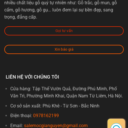
nhiều chất liệu gỗ quý tự nhiên như: Gỗ trắc, gỗ mun, gỗ
cẩm, gỗ hương, gỗ gụ… luôn đem lại sự bền đẹp, sang
trọng, đẳng cấp.
Gọi tư vấn
Xin báo giá
LIÊN HỆ VỚI CHÚNG TÔI
Cửa hàng: Tập Thể Vườn Quả, Đường Phú Minh, Phố
Văn Trì, Phường Minh Khai, Quận Nam Từ Liêm, Hà Nội.
Cơ sở sản xuất: Phù Khê - Từ Sơn - Bắc Ninh
Điện thoại:
0978162199
Email:
salemocgianguyen@gmail.com