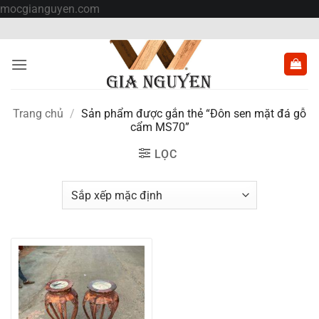
Bỏ
mocgianguyen.com
qua
nội
dung
Trang chủ
/
Sản phẩm được gắn thẻ “Đôn sen mặt đá gỗ
cẩm MS70”
LỌC