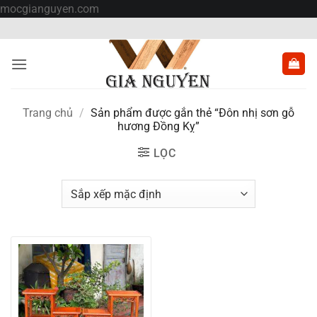
Bỏ
mocgianguyen.com
qua
nội
dung
Trang chủ
/
Sản phẩm được gắn thẻ “Đôn nhị sơn gỗ
hương Đồng Kỵ”
LỌC