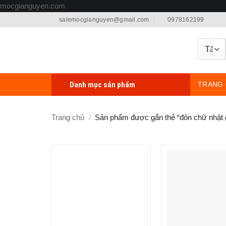
Bỏ
mocgianguyen.com
qua
salemocgianguyen@gmail.com
0978162199
nội
dung
Danh mục sản phẩm
TRANG
Trang chủ
/
Sản phẩm được gắn thẻ “đôn chữ nhật g