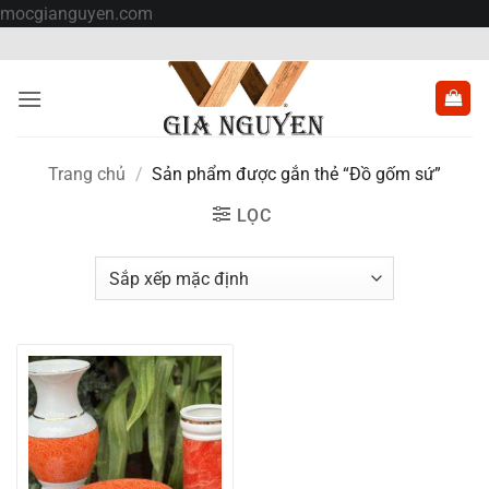
Bỏ
mocgianguyen.com
qua
nội
dung
Trang chủ
/
Sản phẩm được gắn thẻ “Đồ gốm sứ”
LỌC