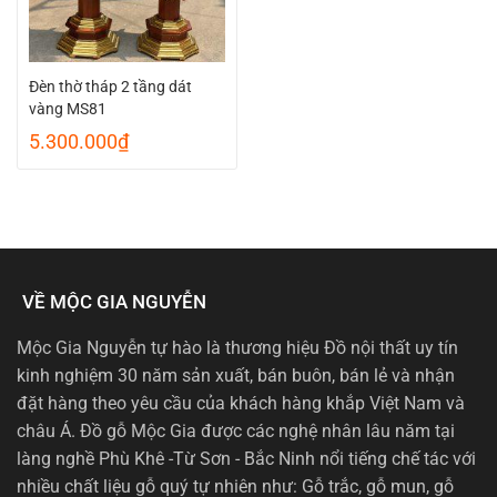
Đèn thờ tháp 2 tầng dát
vàng MS81
5.300.000
₫
VỀ MỘC GIA NGUYỄN
Mộc Gia Nguyễn tự hào là thương hiệu Đồ nội thất uy tín
kinh nghiệm 30 năm sản xuất, bán buôn, bán lẻ và nhận
đặt hàng theo yêu cầu của khách hàng khắp Việt Nam và
châu Á. Đồ gỗ Mộc Gia được các nghệ nhân lâu năm tại
làng nghề Phù Khê -Từ Sơn - Bắc Ninh nổi tiếng chế tác với
nhiều chất liệu gỗ quý tự nhiên như: Gỗ trắc, gỗ mun, gỗ