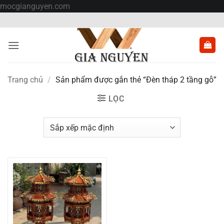
Bỏ
mocgianguyen.com
qua
nội
dung
Trang chủ
/
Sản phẩm được gắn thẻ “Đèn tháp 2 tầng gỗ”
LỌC