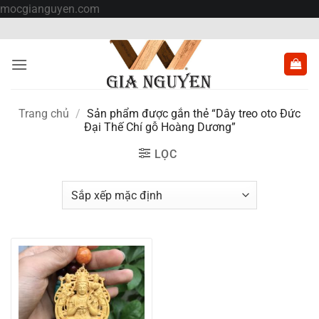
Bỏ
mocgianguyen.com
qua
nội
dung
Trang chủ
/
Sản phẩm được gắn thẻ “Dây treo oto Đức
Đại Thế Chí gỗ Hoàng Dương”
LỌC