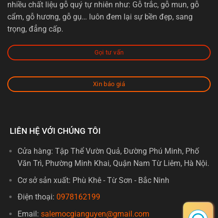
nhiều chất liệu gỗ quý tự nhiên như: Gỗ trắc, gỗ mun, gỗ
cẩm, gỗ hương, gỗ gụ… luôn đem lại sự bền đẹp, sang
trọng, đẳng cấp.
Gọi tư vấn
Xin báo giá
LIÊN HỆ VỚI CHÚNG TÔI
Cửa hàng: Tập Thể Vườn Quả, Đường Phú Minh, Phố
Văn Trì, Phường Minh Khai, Quận Nam Từ Liêm, Hà Nội.
Cơ sở sản xuất: Phù Khê - Từ Sơn - Bắc Ninh
Điện thoại:
0978162199
Email:
salemocgianguyen@gmail.com