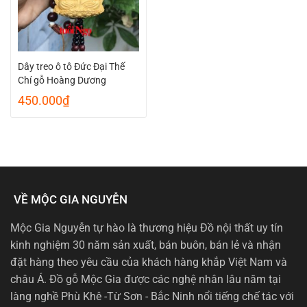
Dây treo ô tô Đức Đại Thế
Chí gỗ Hoàng Dương
450.000
₫
VỀ MỘC GIA NGUYỄN
Mộc Gia Nguyễn tự hào là thương hiệu Đồ nội thất uy tín
kinh nghiệm 30 năm sản xuất, bán buôn, bán lẻ và nhận
đặt hàng theo yêu cầu của khách hàng khắp Việt Nam và
châu Á. Đồ gỗ Mộc Gia được các nghệ nhân lâu năm tại
làng nghề Phù Khê -Từ Sơn - Bắc Ninh nổi tiếng chế tác với