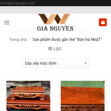
Bỏ
mocgianguyen.com
qua
nội
dung
Trang chủ
/
Sản phẩm được gắn thẻ “Bàn trà NhậT”
LỌC