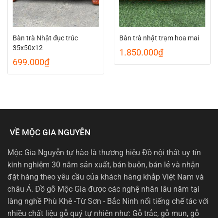
Bàn trà Nhật đục trúc
Bàn trà nhật trạm hoa mai
35x50x12
1.850.000
₫
699.000
₫
VỀ MỘC GIA NGUYỄN
Mộc Gia Nguyễn tự hào là thương hiệu Đồ nội thất uy tín
kinh nghiệm 30 năm sản xuất, bán buôn, bán lẻ và nhận
đặt hàng theo yêu cầu của khách hàng khắp Việt Nam và
châu Á. Đồ gỗ Mộc Gia được các nghệ nhân lâu năm tại
làng nghề Phù Khê -Từ Sơn - Bắc Ninh nổi tiếng chế tác với
nhiều chất liệu gỗ quý tự nhiên như: Gỗ trắc, gỗ mun, gỗ