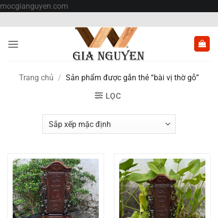
Bỏ
mocgianguyen.com
qua
nội
dung
Trang chủ
/
Sản phẩm được gắn thẻ “bài vị thờ gỗ”
LỌC