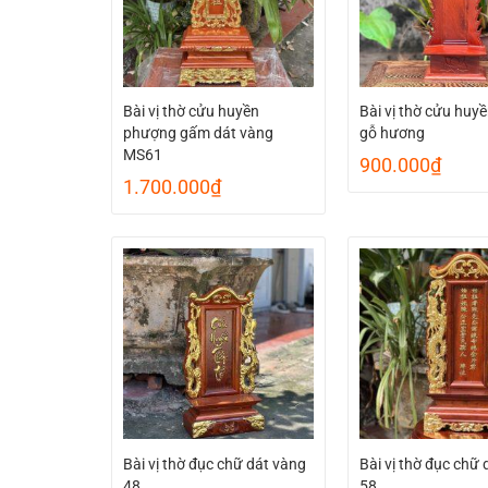
Bài vị thờ cửu huyền
Bài vị thờ cửu huyề
phượng gấm dát vàng
gỗ hương
MS61
900.000
₫
1.700.000
₫
Bài vị thờ đục chữ dát vàng
Bài vị thờ đục chữ 
48
58