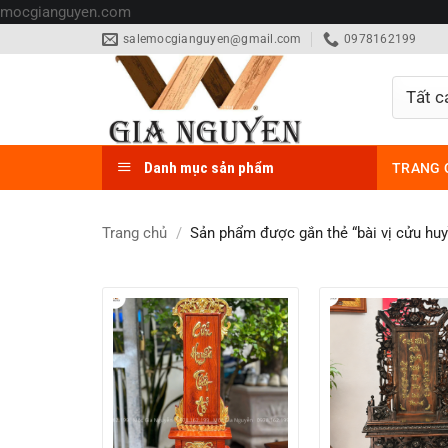
Bỏ
mocgianguyen.com
qua
salemocgianguyen@gmail.com
0978162199
nội
dung
Danh mục sản phẩm
TRANG 
Trang chủ
/
Sản phẩm được gắn thẻ “bài vị cửu huy