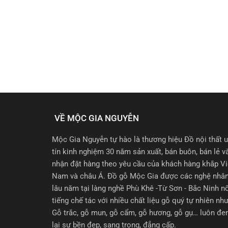
VỀ MỘC GIA NGUYỄN
Mộc Gia Nguyễn tự hào là thương hiệu Đồ nội thất 
tín kinh nghiệm 30 năm sản xuất, bán buôn, bán lẻ v
nhận đặt hàng theo yêu cầu của khách hàng khắp Vi
Nam và châu Á. Đồ gỗ Mộc Gia được các nghệ nhâ
lâu năm tại làng nghề Phù Khê -Từ Sơn - Bắc Ninh n
tiếng chế tác với nhiều chất liệu gỗ quý tự nhiên như
Gỗ trắc, gỗ mun, gỗ cẩm, gỗ hương, gỗ gụ… luôn đ
lại sự bền đẹp, sang trọng, đẳng cấp.