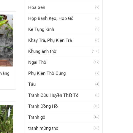
Hoa Sen
(2)
Hộp Bánh Kẹo, Hộp Gỗ
(6)
Kệ Tụng Kinh
(3)
Khay Trà, Phụ Kiện Trà
(6)
Khung ảnh thờ
(138)
Ngai Thờ
(17)
Phụ Kiện Thờ Cúng
t vàng
(7)
Tẩu
(4)
Tranh Cửu Huyền Thất Tổ
(6)
Tranh Đồng Hồ
(10)
Tranh gỗ
(42)
tranh mừng thọ
(18)