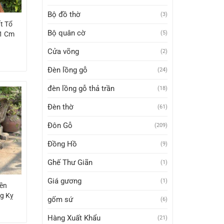
Bộ đồ thờ
(3)
t Tổ
Bộ quân cờ
(5)
1 Cm
Cửa võng
(2)
Đèn lồng gỗ
(24)
đèn lồng gỗ thả trần
(18)
Đèn thờ
(61)
Đôn Gỗ
(209)
Đồng Hồ
(9)
Ghế Thư Giãn
(1)
Giá gương
(1)
yền
ng Kỵ
gốm sứ
(6)
Hàng Xuất Khẩu
(21)