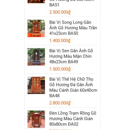
BA51
2.500.000
₫
Bài Vị Song Long Gắn
Ảnh Gỗ Hương Màu Trần
41x23cm BA50
1.400.000
₫
Bài Vị Sen Gắn Ảnh Gỗ
Hương Màu Mận Chín
48x23cm BA49
1.500.000
₫
Bài Vị Thế Hệ Chữ Thọ
Gỗ Hương Đá Gắn Ảnh
Màu Cánh Gián 60x40cm
BA48
2.800.000
₫
Đèn Lồng Trạm Rồng Gỗ
Hương Màu Cánh Gián
80x80cm ĐA02