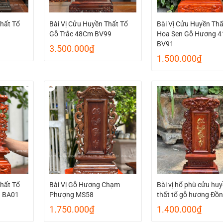
Thất Tổ
Bài Vị Cửu Huyền Thất Tổ
Bài Vị Cửu Huyền Thấ
Gỗ Trắc 48Cm BV99
Hoa Sen Gỗ Hương 4
BV91
3.500.000
₫
1.500.000
₫
Thất Tổ
Bài Vị Gỗ Hương Chạm
Bài vị hổ phù cửu hu
g BA01
Phượng MS58
thất tổ gỗ hương Đồ
1.750.000
₫
1.400.000
₫