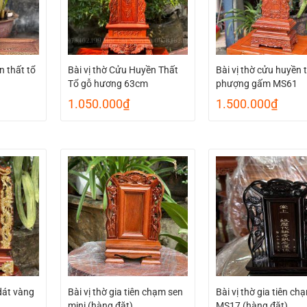
n thất tổ
Bài vị thờ Cửu Huyền Thất
Bài vị thờ cửu huyền 
Tổ gỗ hương 63cm
phượng gấm MS61
1.050.000
₫
1.500.000
₫
dát vàng
Bài vị thờ gia tiên chạm sen
Bài vị thờ gia tiên ch
mini (hàng đặt)
MS17 (hàng đặt)