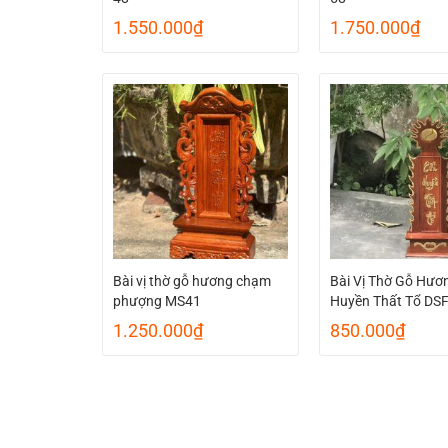
1.550.000
₫
1.750.000
₫
Bài vị thờ gỗ hương chạm
Bài Vị Thờ Gỗ Hươ
phượng MS41
Huyền Thất Tổ DS
1.250.000
₫
850.000
₫