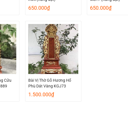
650.000
₫
650.000
₫
ng Cửu
Bài Vị Thờ Gỗ Hương Hổ
F889
Phù Dát Vàng KGJ73
1.500.000
₫