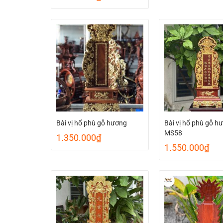
Bài vị hổ phù gỗ hương
Bài vị hổ phù gỗ h
MS58
1.350.000
₫
1.550.000
₫