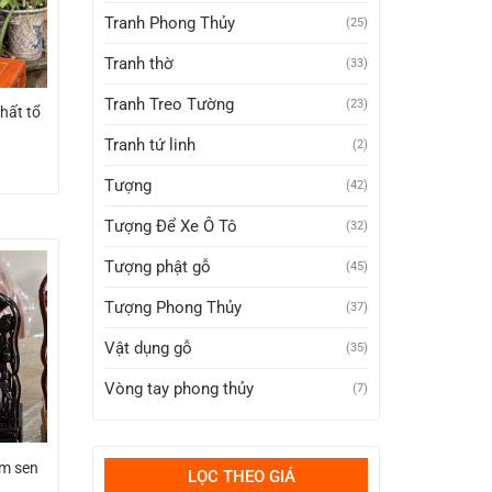
Tranh Phong Thủy
(25)
Tranh thờ
(33)
Tranh Treo Tường
(23)
thất tổ
Tranh tứ linh
(2)
Tượng
(42)
Tượng Để Xe Ô Tô
(32)
Tượng phật gỗ
(45)
Tượng Phong Thủy
(37)
Vật dụng gỗ
(35)
Vòng tay phong thủy
(7)
ạm sen
LỌC THEO GIÁ