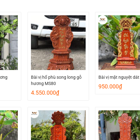
ương
Bài vị hổ phù song long gỗ
Bài vị mặt nguyệt dá
hương MS80
950.000
₫
4.550.000
₫