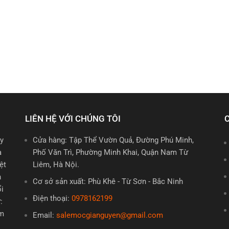
LIÊN HỆ VỚI CHÚNG TÔI
uy
Cửa hàng: Tập Thể Vườn Quả, Đường Phú Minh,
à
Phố Văn Trì, Phường Minh Khai, Quận Nam Từ
ệt
Liêm, Hà Nội.
n
Cơ sở sản xuất: Phù Khê - Từ Sơn - Bắc Ninh
ổi
Điện thoại:
0978162199
:
em
Email:
salemocgianguyen@gmail.com