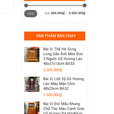
Giá
Giá
Giá:
650.000₫
—
9.500.000₫
tối
tối
LỌC
thiểu
đa
SẢN PHẨM BÁN CHẠY
Bài Vị Thế Hệ Song
Long Gắn Ảnh Men Đức
3 Người Gỗ Hương Lào
48x37x13cm BA53
3.500.000
₫
Bài Vị Liệt Sỹ Gỗ Hương
Lào Màu Mận Chín
48x23cm BA52
1.500.000
₫
Bài Vị Đôi Mẫu Khung
Chữ Thọ Màu Cánh Gián
Gỗ Hương Đá 60x40cm