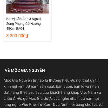
Bài Vị Gắn Ảnh 3 Người
Song Phụng Gỗ Hương
48Cm BA04
3.300.000
₫
VỀ MỘC GIA NGUYỄN
Mộc Gia Nguyễn tự hào là thương hiệu Đồ nội thất uy tín
kinh nghiệm 30 năm sản xuất, bán buôn, bán lẻ và nhận
đặt hàng theo yêu cầu của khách hàng khắp Việt Nam và
châu Á. Đồ gỗ Mộc Gia được các nghệ nhân lâu năm tại
làng nghề Phù Khê -Từ Sơn - Bắc Ninh nổi tiếng chế tác với