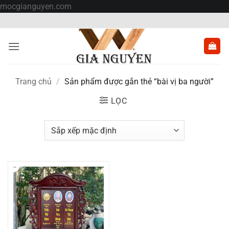
Bỏ
mocgianguyen.com
qua
nội
dung
Trang chủ
/
Sản phẩm được gắn thẻ “bài vị ba người”
LỌC