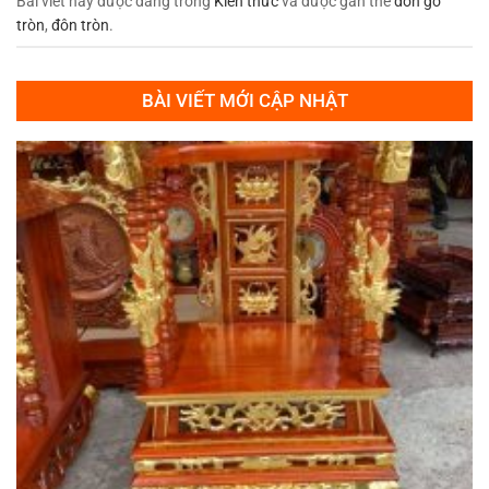
Bài viết này được đăng trong
Kiến thức
và được gắn thẻ
đôn gỗ
tròn
,
đôn tròn
.
BÀI VIẾT MỚI CẬP NHẬT