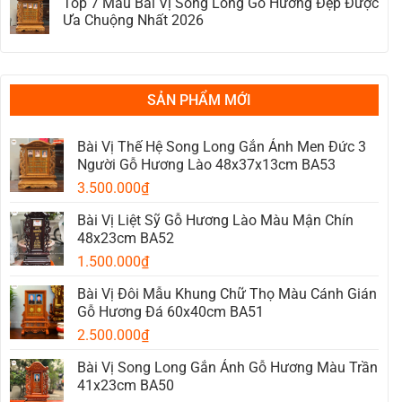
Top 7 Mẫu Bài Vị Song Long Gỗ Hương Đẹp Được
Ngai
Không
Gỗ
bình
Thờ
Gian
Bị
luận
Ưa Chuộng Nhất 2026
Thờ
Mối
ở
Mọt:
Bài
Không
Có
Vị
có
Nên
–
bình
Thay
Kích
luận
Mới?
Thước
ở
Xử
Chuẩn
Top
SẢN PHẨM MỚI
Lý
Phong
7
Theo
Thủy
Mẫu
Từng
Theo
Bài
Mức
Thước
Vị
Bài Vị Thế Hệ Song Long Gắn Ảnh Men Đức 3
Độ
Lỗ
Song
Người Gỗ Hương Lào 48x37x13cm BA53
Ban
Long
Gỗ
3.500.000
₫
Hương
Đẹp
Được
Bài Vị Liệt Sỹ Gỗ Hương Lào Màu Mận Chín
Ưa
48x23cm BA52
Chuộng
Nhất
1.500.000
₫
2026
Bài Vị Đôi Mẫu Khung Chữ Thọ Màu Cánh Gián
Gỗ Hương Đá 60x40cm BA51
2.500.000
₫
Bài Vị Song Long Gắn Ảnh Gỗ Hương Màu Trần
41x23cm BA50