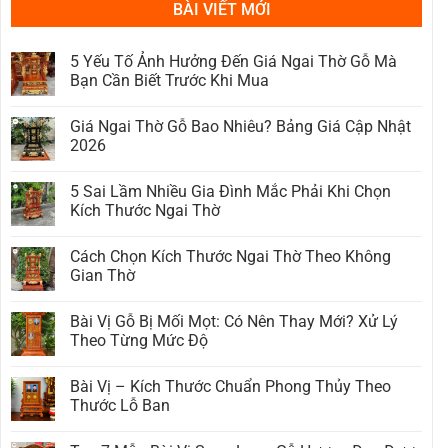
BÀI VIẾT MỚI
5 Yếu Tố Ảnh Hưởng Đến Giá Ngai Thờ Gỗ Mà
Bạn Cần Biết Trước Khi Mua
Không
có
Giá Ngai Thờ Gỗ Bao Nhiêu? Bảng Giá Cập Nhật
bình
luận
2026
ở
5
Không
Yếu
có
5 Sai Lầm Nhiều Gia Đình Mắc Phải Khi Chọn
Tố
bình
Ảnh
luận
Kích Thước Ngai Thờ
Hưởng
ở
Đến
Giá
Không
Giá
Ngai
có
Cách Chọn Kích Thước Ngai Thờ Theo Không
Ngai
Thờ
bình
Thờ
Gỗ
luận
Gian Thờ
Gỗ
Bao
ở
Mà
Nhiêu?
5
Không
Bạn
Bảng
Sai
có
Bài Vị Gỗ Bị Mối Mọt: Có Nên Thay Mới? Xử Lý
Cần
Giá
Lầm
bình
Biết
Cập
Nhiều
luận
Theo Từng Mức Độ
Trước
Nhật
Gia
ở
Khi
2026
Đình
Cách
Không
Mua
Mắc
Chọn
có
Bài Vị – Kích Thước Chuẩn Phong Thủy Theo
Phải
Kích
bình
Khi
Thước
luận
Thước Lỗ Ban
Chọn
Ngai
ở
Kích
Thờ
Bài
Không
Thước
Theo
Vị
có