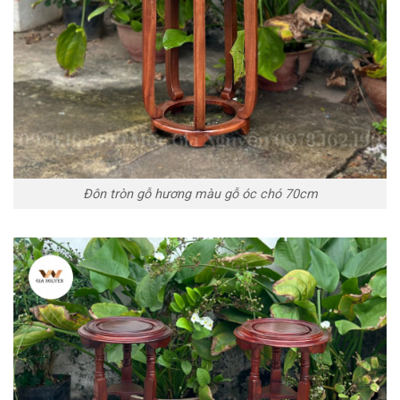
Đôn tròn gỗ hương màu gỗ óc chó 70cm