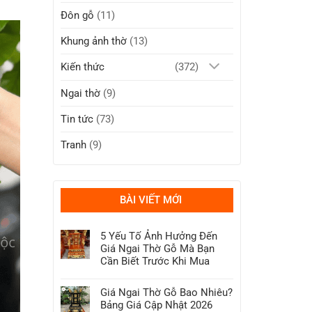
Đôn gỗ
(11)
Khung ảnh thờ
(13)
Kiến thức
(372)
Ngai thờ
(9)
Tin tức
(73)
Tranh
(9)
BÀI VIẾT MỚI
5 Yếu Tố Ảnh Hưởng Đến
Giá Ngai Thờ Gỗ Mà Bạn
Cần Biết Trước Khi Mua
Không
có
Giá Ngai Thờ Gỗ Bao Nhiêu?
bình
luận
Bảng Giá Cập Nhật 2026
ở