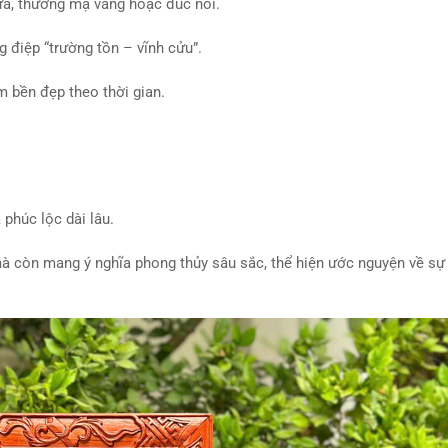
a, thường mạ vàng hoặc đúc nổi.
 điệp “trường tồn – vĩnh cửu”.
m bền đẹp theo thời gian.
phúc lộc dài lâu.
à còn mang ý nghĩa phong thủy sâu sắc, thể hiện ước nguyện về sự