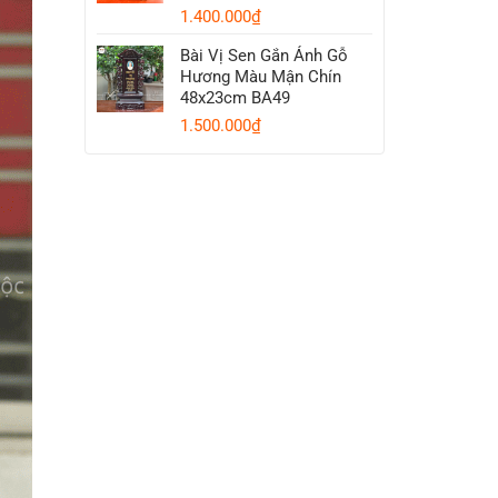
1.400.000
₫
Bài Vị Sen Gắn Ảnh Gỗ
Hương Màu Mận Chín
48x23cm BA49
1.500.000
₫