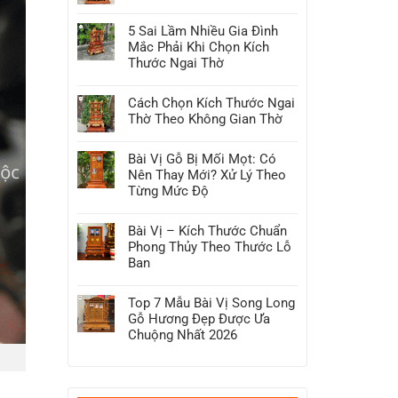
5
Không
Yếu
có
Tố
5 Sai Lầm Nhiều Gia Đình
bình
Ảnh
luận
Mắc Phải Khi Chọn Kích
Hưởng
ở
Đến
Giá
Thước Ngai Thờ
Giá
Ngai
Ngai
Không
Thờ
Thờ
có
Gỗ
Gỗ
Cách Chọn Kích Thước Ngai
bình
Bao
Mà
luận
Nhiêu?
Thờ Theo Không Gian Thờ
Bạn
ở
Bảng
Cần
5
Giá
Không
Biết
Sai
Cập
có
Trước
Lầm
Nhật
Bài Vị Gỗ Bị Mối Mọt: Có
bình
Khi
Nhiều
2026
luận
Nên Thay Mới? Xử Lý Theo
Mua
Gia
ở
Đình
Cách
Từng Mức Độ
Mắc
Chọn
Phải
Không
Kích
Khi
có
Thước
Chọn
Bài Vị – Kích Thước Chuẩn
bình
Ngai
Kích
luận
Thờ
Phong Thủy Theo Thước Lỗ
Thước
ở
Theo
Ngai
Bài
Ban
Không
Thờ
Vị
Gian
Không
Gỗ
Thờ
có
Bị
Top 7 Mẫu Bài Vị Song Long
bình
Mối
luận
Mọt:
Gỗ Hương Đẹp Được Ưa
ở
Có
Bài
Chuộng Nhất 2026
Nên
Vị
Thay
Không
–
Mới?
có
Kích
Xử
bình
Thước
Lý
luận
Chuẩn
Theo
ở
Phong