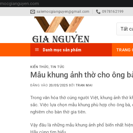
Bỏ
mocgianguyen.com
qua
salemocgianguyen@gmail.com
0978162199
nội
dung
Danh mục sản phẩm
TRANG 
KIẾN THỨC
,
TIN TỨC
Mẫu khung ảnh thờ cho ông bà
ĐĂNG VÀO
20/05/2025
BỞI
TRAN MAI
Trong văn hóa thờ cúng người Việt, khung ảnh thờ k
sắc. Việc lựa chọn mẫu khung phù hợp cho ông bà, ch
nghiêm cho bàn thờ gia tiên.
Vậy đâu là những mẫu khung ảnh phổ biến nhất hiện 
Hãy cùng tìm hiểu.