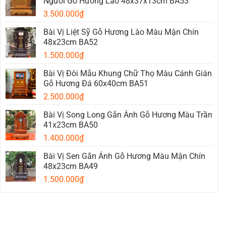
Người Gỗ Hương Lào 48x37x13cm BA53
Ban
Long
Gỗ
3.500.000
₫
Hương
Đẹp
Được
Bài Vị Liệt Sỹ Gỗ Hương Lào Màu Mận Chín
Ưa
48x23cm BA52
Chuộng
Nhất
1.500.000
₫
2026
Bài Vị Đôi Mẫu Khung Chữ Thọ Màu Cánh Gián
Gỗ Hương Đá 60x40cm BA51
2.500.000
₫
Bài Vị Song Long Gắn Ảnh Gỗ Hương Màu Trần
41x23cm BA50
1.400.000
₫
Bài Vị Sen Gắn Ảnh Gỗ Hương Màu Mận Chín
48x23cm BA49
1.500.000
₫