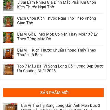
5 Sai Lầm Nhiều Gia Đình Mắc Phải Khi Chọn
Tố
bình
Ảnh
luận
Kích Thước Ngai Thờ
Hưởng
ở
Đến
Giá
Không
Giá
Ngai
có
Cách Chọn Kích Thước Ngai Thờ Theo Không
Ngai
Thờ
bình
Thờ
Gỗ
luận
Gian Thờ
Gỗ
Bao
ở
Mà
Nhiêu?
5
Không
Bạn
Bảng
Sai
có
Bài Vị Gỗ Bị Mối Mọt: Có Nên Thay Mới? Xử Lý
Cần
Giá
Lầm
bình
Biết
Cập
Nhiều
luận
Theo Từng Mức Độ
Trước
Nhật
Gia
ở
Khi
2026
Đình
Cách
Không
Mua
Mắc
Chọn
có
Bài Vị – Kích Thước Chuẩn Phong Thủy Theo
Phải
Kích
bình
Khi
Thước
luận
Thước Lỗ Ban
Chọn
Ngai
ở
Kích
Thờ
Bài
Không
Thước
Theo
Vị
có
Top 7 Mẫu Bài Vị Song Long Gỗ Hương Đẹp Được
Ngai
Không
Gỗ
bình
Thờ
Gian
Bị
luận
Ưa Chuộng Nhất 2026
Thờ
Mối
ở
Mọt:
Bài
Không
Có
Vị
có
Nên
–
bình
Thay
Kích
luận
Mới?
Thước
ở
Xử
Chuẩn
Top
SẢN PHẨM MỚI
Lý
Phong
7
Theo
Thủy
Mẫu
Từng
Theo
Bài
Mức
Thước
Vị
Bài Vị Thế Hệ Song Long Gắn Ảnh Men Đức 3
Độ
Lỗ
Song