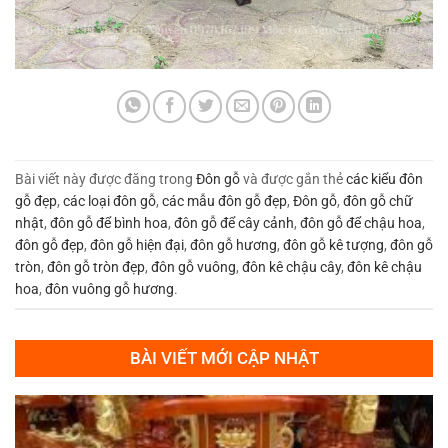
Bài viết này được đăng trong
Đôn gỗ
và được gắn thẻ
các kiểu đôn
gỗ đẹp
,
các loại đôn gỗ
,
các mẫu đôn gỗ đẹp
,
Đôn gỗ
,
đôn gỗ chữ
nhật
,
đôn gỗ để bình hoa
,
đôn gỗ để cây cảnh
,
đôn gỗ để chậu hoa
,
đôn gỗ đẹp
,
đôn gỗ hiện đại
,
đôn gỗ hương
,
đôn gỗ kê tượng
,
đôn gỗ
tròn
,
đôn gỗ tròn đẹp
,
đôn gỗ vuông
,
đôn kê chậu cây
,
đôn kê chậu
hoa
,
đôn vuông gỗ hương
.
BÀI VIẾT MỚI CẬP NHẬT