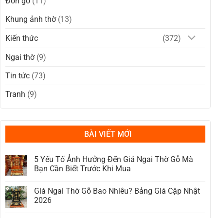
Đôn gỗ
(11)
Khung ảnh thờ
(13)
Kiến thức
(372)
Ngai thờ
(9)
Tin tức
(73)
Tranh
(9)
BÀI VIẾT MỚI
5 Yếu Tố Ảnh Hưởng Đến Giá Ngai Thờ Gỗ Mà
Bạn Cần Biết Trước Khi Mua
Không
có
Giá Ngai Thờ Gỗ Bao Nhiêu? Bảng Giá Cập Nhật
bình
luận
2026
ở
5
Không
Yếu
có