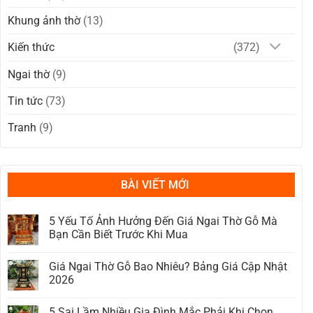
Khung ảnh thờ
(13)
Kiến thức
(372)
Ngai thờ
(9)
Tin tức
(73)
Tranh
(9)
BÀI VIẾT MỚI
5 Yếu Tố Ảnh Hưởng Đến Giá Ngai Thờ Gỗ Mà
Bạn Cần Biết Trước Khi Mua
Không
có
Giá Ngai Thờ Gỗ Bao Nhiêu? Bảng Giá Cập Nhật
bình
luận
2026
ở
5
Không
Yếu
có
5 Sai Lầm Nhiều Gia Đình Mắc Phải Khi Chọn
Tố
bình