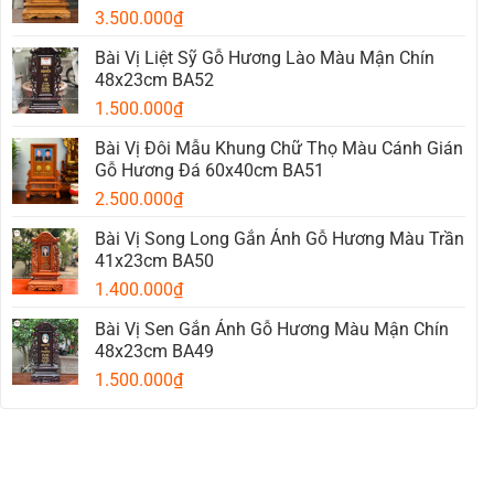
Gỗ
3.500.000
₫
Hương
Đẹp
Được
Bài Vị Liệt Sỹ Gỗ Hương Lào Màu Mận Chín
Ưa
48x23cm BA52
Chuộng
Nhất
1.500.000
₫
2026
Bài Vị Đôi Mẫu Khung Chữ Thọ Màu Cánh Gián
Gỗ Hương Đá 60x40cm BA51
2.500.000
₫
Bài Vị Song Long Gắn Ảnh Gỗ Hương Màu Trần
41x23cm BA50
1.400.000
₫
Bài Vị Sen Gắn Ảnh Gỗ Hương Màu Mận Chín
48x23cm BA49
1.500.000
₫