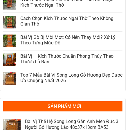
Ảnh
luận
Kích Thước Ngai Thờ
Hưởng
ở
Đến
Giá
Không
Giá
Ngai
có
Cách Chọn Kích Thước Ngai Thờ Theo Không
Ngai
Thờ
bình
Thờ
Gỗ
luận
Gian Thờ
Gỗ
Bao
ở
Mà
Nhiêu?
5
Không
Bạn
Bảng
Sai
có
Bài Vị Gỗ Bị Mối Mọt: Có Nên Thay Mới? Xử Lý
Cần
Giá
Lầm
bình
Biết
Cập
Nhiều
luận
Theo Từng Mức Độ
Trước
Nhật
Gia
ở
Khi
2026
Đình
Cách
Không
Mua
Mắc
Chọn
có
Bài Vị – Kích Thước Chuẩn Phong Thủy Theo
Phải
Kích
bình
Khi
Thước
luận
Thước Lỗ Ban
Chọn
Ngai
ở
Kích
Thờ
Bài
Không
Thước
Theo
Vị
có
Top 7 Mẫu Bài Vị Song Long Gỗ Hương Đẹp Được
Ngai
Không
Gỗ
bình
Thờ
Gian
Bị
luận
Ưa Chuộng Nhất 2026
Thờ
Mối
ở
Mọt:
Bài
Không
Có
Vị
có
Nên
–
bình
Thay
Kích
luận
Mới?
Thước
ở
Xử
Chuẩn
Top
SẢN PHẨM MỚI
Lý
Phong
7
Theo
Thủy
Mẫu
Từng
Theo
Bài
Mức
Thước
Vị
Bài Vị Thế Hệ Song Long Gắn Ảnh Men Đức 3
Độ
Lỗ
Song
Người Gỗ Hương Lào 48x37x13cm BA53
Ban
Long